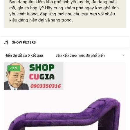
Bạn đang tìm kiếm kho ghế tình yêu uy tín, đa dạng mẫu
mã, giá cả hợp lý? Hãy cùng khám phá ngay kho ghế tình
yêu chất lượng, đáp ứng mọi nhu cầu của bạn với nhiều
kiểu dáng hiện đại và sang trọng.
SHOW FILTERS
Đã
Hiển thị tất cả 5 kết quả
sắp
xếp
-12%
theo
mức
độ
phổ
biến