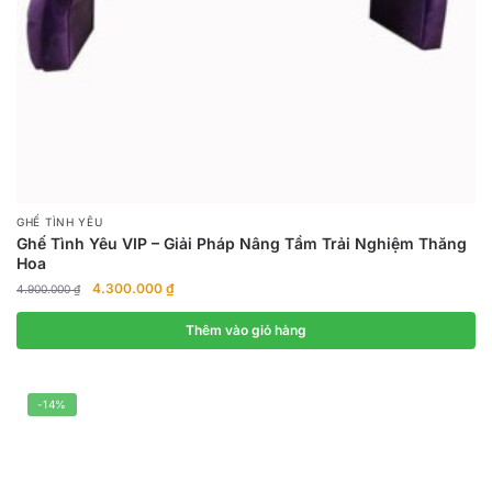
GHẾ TÌNH YÊU
Ghế Tình Yêu VIP – Giải Pháp Nâng Tầm Trải Nghiệm Thăng
Hoa
Giá
Giá
4.300.000
₫
4.900.000
₫
gốc
hiện
là:
tại
Thêm vào giỏ hàng
4.900.000 ₫.
là:
4.300.000 ₫.
-14%