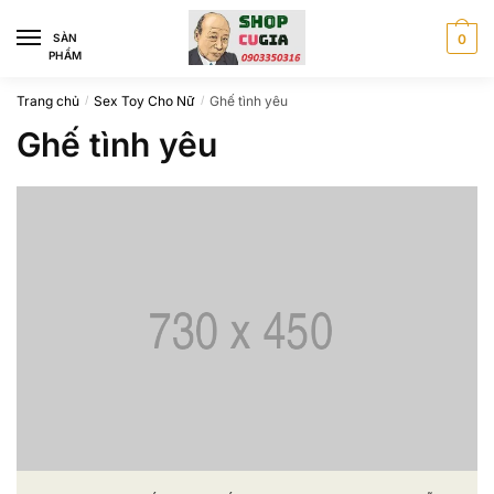
Skip
Skip
to
to
SÀN
0
PHẨM
navigation
content
Trang chủ
Sex Toy Cho Nữ
Ghế tình yêu
/
/
Ghế tình yêu