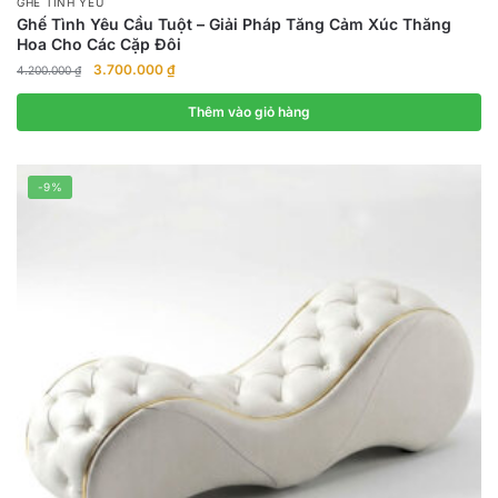
GHẾ TÌNH YÊU
Ghế Tình Yêu Cầu Tuột – Giải Pháp Tăng Cảm Xúc Thăng
Hoa Cho Các Cặp Đôi
Giá
Giá
3.700.000
₫
4.200.000
₫
gốc
hiện
là:
tại
Thêm vào giỏ hàng
4.200.000 ₫.
là:
3.700.000 ₫.
-9%