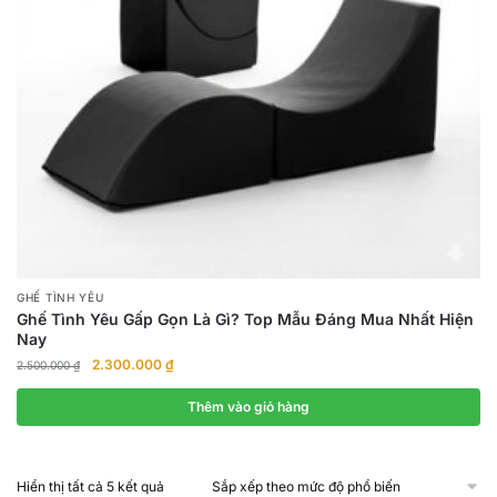
GHẾ TÌNH YÊU
Ghế Tình Yêu Gấp Gọn Là Gì? Top Mẫu Đáng Mua Nhất Hiện
Nay
Giá
Giá
2.300.000
₫
2.500.000
₫
gốc
hiện
là:
tại
Thêm vào giỏ hàng
2.500.000 ₫.
là:
2.300.000 ₫.
Đã
Hiển thị tất cả 5 kết quả