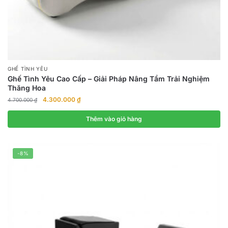
GHẾ TÌNH YÊU
Ghế Tình Yêu Cao Cấp – Giải Pháp Nâng Tầm Trải Nghiệm
Thăng Hoa
Giá
Giá
4.300.000
₫
4.700.000
₫
gốc
hiện
là:
tại
Thêm vào giỏ hàng
4.700.000 ₫.
là:
4.300.000 ₫.
-8%