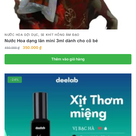
,
NƯỚC HOA GỢI DỤC
SE KHÍT HỒNG ÂM ĐẠO
Nước Hoa dạng lăn mini 3ml dành cho cô bé
Giá
Giá
350.000
₫
450.000
₫
gốc
hiện
là:
tại
Thêm vào giỏ hàng
450.000 ₫.
là:
350.000 ₫.
-24%