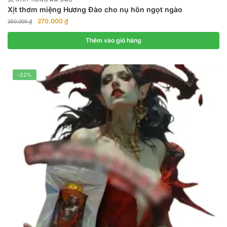
Xịt thơm miệng Hương Đào cho nụ hôn ngọt ngào
Giá
Giá
270.000
₫
350.000
₫
gốc
hiện
là:
tại
Thêm vào giỏ hàng
350.000 ₫.
là:
270.000 ₫.
-22%