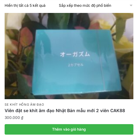
Đã
Hiển thị tất cả 5 kết quả
sắp
xếp
theo
mức
độ
phổ
biến
SE KHÍT HỒNG ÂM ĐẠO
Viên đặt se khít âm đạo Nhật Bản mẫu mới 2 viên CAK88
300.000
₫
Thêm vào giỏ hàng