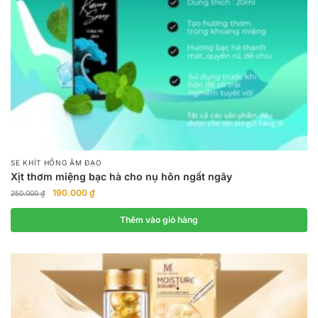
SE KHÍT HỒNG ÂM ĐẠO
Xịt thơm miệng bạc hà cho nụ hôn ngất ngây
Giá
Giá
190.000
₫
250.000
₫
gốc
hiện
là:
tại
Thêm vào giỏ hàng
250.000 ₫.
là:
190.000 ₫.