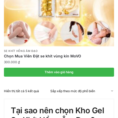
SE KHÍT HỒNG ÂM ĐẠO
Chọn Mua Viên Đặt se khít vùng kín MoVO
300.000
₫
Thêm vào giỏ hàng
Đã
Hiển thị tất cả 5 kết quả
sắp
xếp
theo
Tại sao nên chọn Kho Gel
mức
độ