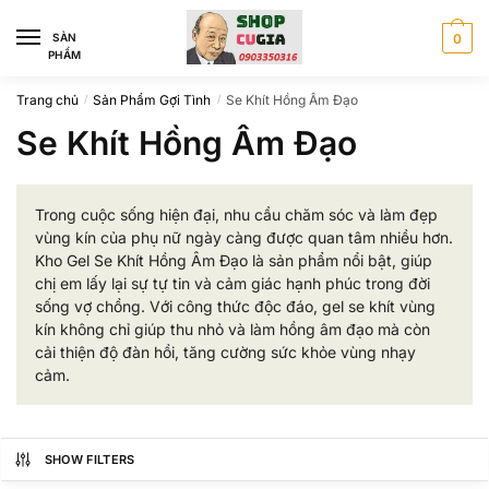
Skip
Skip
to
to
SÀN
0
PHẨM
navigation
content
Trang chủ
Sản Phẩm Gợi Tình
Se Khít Hồng Âm Đạo
/
/
Se Khít Hồng Âm Đạo
Trong cuộc sống hiện đại, nhu cầu chăm sóc và làm đẹp
vùng kín của phụ nữ ngày càng được quan tâm nhiều hơn.
Kho Gel Se Khít Hồng Âm Đạo là sản phẩm nổi bật, giúp
chị em lấy lại sự tự tin và cảm giác hạnh phúc trong đời
sống vợ chồng. Với công thức độc đáo, gel se khít vùng
kín không chỉ giúp thu nhỏ và làm hồng âm đạo mà còn
cải thiện độ đàn hồi, tăng cường sức khỏe vùng nhạy
cảm.
SHOW FILTERS