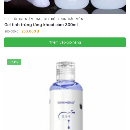
,
GEL BÔI TRƠN ÂM ĐẠO
GEL BÔI TRƠN HẬU MÔN
Gel tinh trùng tăng khoái cảm 300ml
Giá
Giá
250.000
₫
300.000
₫
gốc
hiện
là:
tại
Thêm vào giỏ hàng
300.000 ₫.
là:
250.000 ₫.
-24%