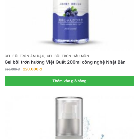
,
GEL BÔI TRƠN ÂM ĐẠO
GEL BÔI TRƠN HẬU MÔN
Gel bôi trơn hương Việt Quất 200ml công nghệ Nhật Bản
Giá
Giá
220.000
₫
290.000
₫
gốc
hiện
là:
tại
Thêm vào giỏ hàng
290.000 ₫.
là:
220.000 ₫.