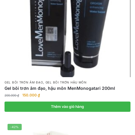
,
GEL BÔI TRƠN ÂM ĐẠO
GEL BÔI TRƠN HẬU MÔN
Gel bôi trơn âm đạo, hậu môn MenMonogatari 200ml
Giá
Giá
150.000
₫
200.000
₫
gốc
hiện
là:
tại
Thêm vào giỏ hàng
200.000 ₫.
là:
150.000 ₫.
-42%