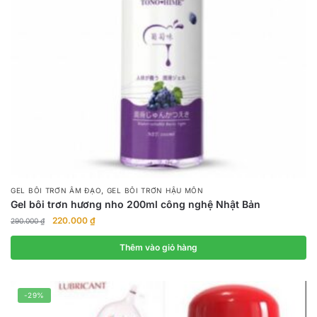
,
GEL BÔI TRƠN ÂM ĐẠO
GEL BÔI TRƠN HẬU MÔN
Gel bôi trơn hương nho 200ml công nghệ Nhật Bản
Giá
Giá
220.000
₫
290.000
₫
gốc
hiện
là:
tại
Thêm vào giỏ hàng
290.000 ₫.
là:
220.000 ₫.
-29%