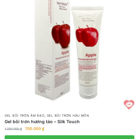
,
GEL BÔI TRƠN ÂM ĐẠO
GEL BÔI TRƠN HẬU MÔN
Gel bôi trơn hương táo – Silk Touch
Giá
Giá
700.000
₫
1.200.000
₫
gốc
hiện