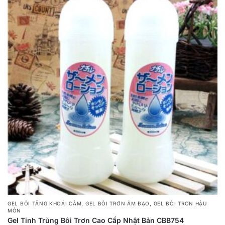
,
,
GEL BÔI TĂNG KHOÁI CẢM
GEL BÔI TRƠN ÂM ĐẠO
GEL BÔI TRƠN HẬU
MÔN
Gel Tinh Trùng Bôi Trơn Cao Cấp Nhật Bản CBB754