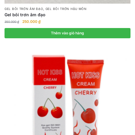
,
GEL BÔI TRƠN ÂM ĐẠO
GEL BÔI TRƠN HẬU MÔN
Gel bôi trơn âm đạo
Giá
Giá
250.000
₫
350.000
₫
gốc
hiện
là:
tại
Thêm vào giỏ hàng
350.000 ₫.
là:
250.000 ₫.