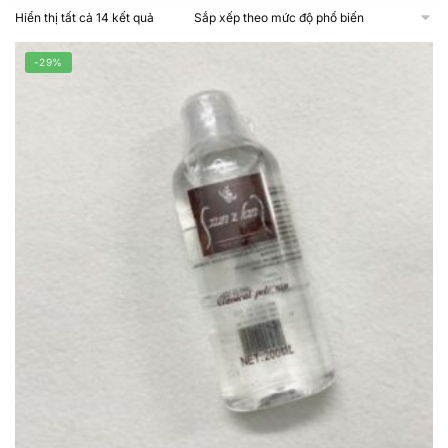
Đã
Hiển thị tất cả 14 kết quả
sắp
xếp
-29%
theo
mức
độ
phổ
biến