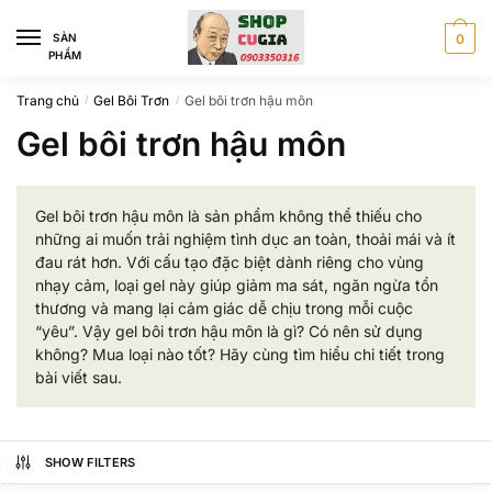
Skip
Skip
to
to
SÀN
0
PHẨM
navigation
content
Trang chủ
Gel Bôi Trơn
Gel bôi trơn hậu môn
/
/
Gel bôi trơn hậu môn
Gel bôi trơn hậu môn là sản phẩm không thể thiếu cho
những ai muốn trải nghiệm tình dục an toàn, thoải mái và ít
đau rát hơn. Với cấu tạo đặc biệt dành riêng cho vùng
nhạy cảm, loại gel này giúp giảm ma sát, ngăn ngừa tổn
thương và mang lại cảm giác dễ chịu trong mỗi cuộc
“yêu”. Vậy gel bôi trơn hậu môn là gì? Có nên sử dụng
không? Mua loại nào tốt? Hãy cùng tìm hiểu chi tiết trong
bài viết sau.
SHOW FILTERS