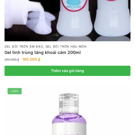
,
GEL BÔI TRƠN ÂM ĐẠO
GEL BÔI TRƠN HẬU MÔN
Gel tinh trùng tăng khoái cảm 200ml
Giá
Giá
190.000
₫
250.000
₫
gốc
hiện
là:
tại
Thêm vào giỏ hàng
250.000 ₫.
là:
190.000 ₫.
-24%