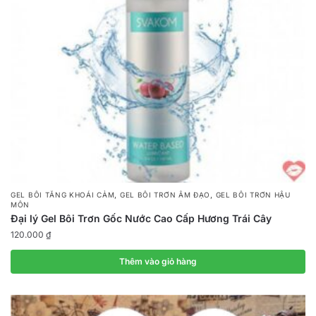
,
,
GEL BÔI TĂNG KHOÁI CẢM
GEL BÔI TRƠN ÂM ĐẠO
GEL BÔI TRƠN HẬU
MÔN
Đại lý Gel Bôi Trơn Gốc Nước Cao Cấp Hương Trái Cây
120.000
₫
Thêm vào giỏ hàng