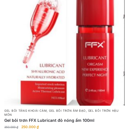
,
,
GEL BÔI TĂNG KHOÁI CẢM
GEL BÔI TRƠN ÂM ĐẠO
GEL BÔI TRƠN HẬU
MÔN
Gel bôi trơn FFX Lubricant đỏ nóng ấm 100ml
Giá
Giá
250.000
₫
350.000
₫