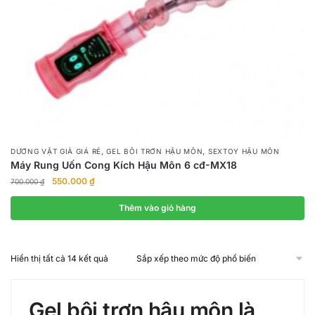
,
,
DƯƠNG VẬT GIẢ GIÁ RẺ
GEL BÔI TRƠN HẬU MÔN
SEXTOY HẬU MÔN
Máy Rung Uốn Cong Kích Hậu Môn 6 cđ-MX18
Giá
Giá
550.000
₫
700.000
₫
gốc
hiện
là:
tại
Thêm vào giỏ hàng
700.000 ₫.
là:
550.000 ₫.
Đã
Hiển thị tất cả 14 kết quả
sắp
xếp
theo
Gel bôi trơn hậu môn là
mức