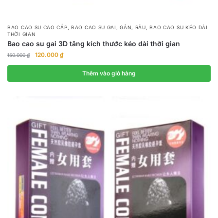
,
,
BAO CAO SU CAO CẤP
BAO CAO SU GAI, GÂN, RÂU
BAO CAO SU KÉO DÀI
THỜI GIAN
Bao cao su gai 3D tăng kích thước kéo dài thời gian
Giá
Giá
120.000
₫
150.000
₫
gốc
hiện
là:
tại
Thêm vào giỏ hàng
150.000 ₫.
là:
120.000 ₫.