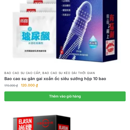
,
BAO CAO SU CAO CẤP
BAO CAO SU KÉO DÀI THỜI GIAN
Bao cao su gân gai xoắn ốc siêu sướng hộp 10 bao
Giá
Giá
120.000
₫
170.000
₫
gốc
hiện
là:
tại
Thêm vào giỏ hàng
170.000 ₫.
là:
120.000 ₫.