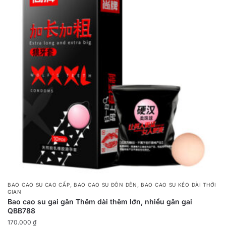
,
,
BAO CAO SU CAO CẤP
BAO CAO SU ĐÔN DÊN
BAO CAO SU KÉO DÀI THỜI
GIAN
Bao cao su gai gân Thêm dài thêm lớn, nhiều gân gai
QBB788
170.000
₫