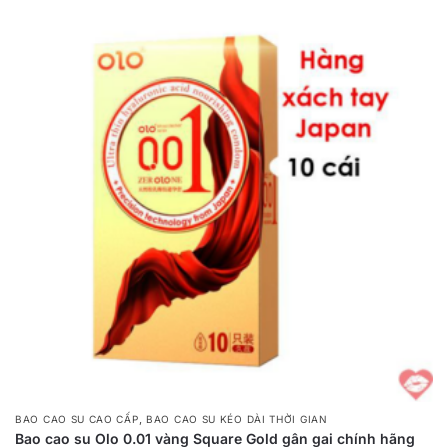
xếp
theo
mức
độ
phổ
biến
,
BAO CAO SU CAO CẤP
BAO CAO SU KÉO DÀI THỜI GIAN
Bao cao su Olo 0.01 vàng Square Gold gân gai chính hãng