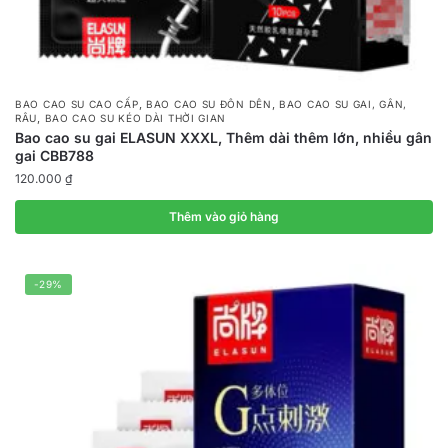
,
,
BAO CAO SU CAO CẤP
BAO CAO SU ĐÔN DÊN
BAO CAO SU GAI, GÂN,
,
RÂU
BAO CAO SU KÉO DÀI THỜI GIAN
Bao cao su gai ELASUN XXXL, Thêm dài thêm lớn, nhiều gân
gai CBB788
120.000
₫
Thêm vào giỏ hàng
-29%