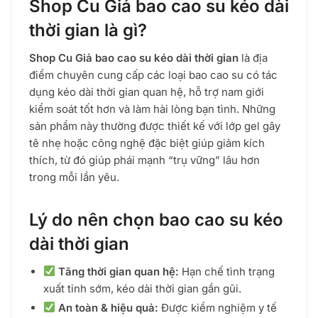
Shop Cu Giả bao cao su kéo dài
mức
độ
thời gian là gì?
phổ
biến
Shop Cu Giả bao cao su kéo dài thời gian
là địa
điểm chuyên cung cấp các loại bao cao su có tác
dụng kéo dài thời gian quan hệ, hỗ trợ nam giới
kiểm soát tốt hơn và làm hài lòng bạn tình. Những
sản phẩm này thường được thiết kế với lớp gel gây
tê nhẹ hoặc công nghệ đặc biệt giúp giảm kích
thích, từ đó giúp phái mạnh “trụ vững” lâu hơn
trong mỗi lần yêu.
Lý do nên chọn bao cao su kéo
dài thời gian
Tăng thời gian quan hệ:
Hạn chế tình trạng
xuất tinh sớm, kéo dài thời gian gần gũi.
An toàn & hiệu quả:
Được kiểm nghiệm y tế