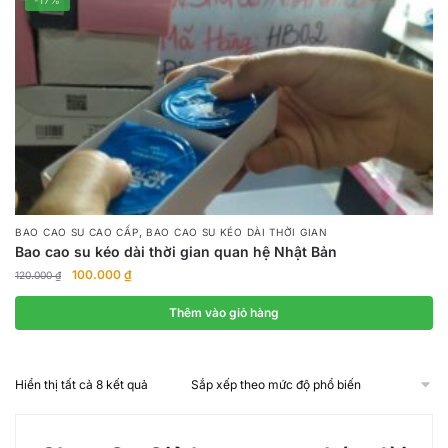
,
BAO CAO SU CAO CẤP
BAO CAO SU KÉO DÀI THỜI GIAN
Bao cao su kéo dài thời gian quan hệ Nhật Bản
Giá
Giá
100.000
₫
120.000
₫
gốc
hiện
là:
tại
Thêm vào giỏ hàng
120.000 ₫.
là:
100.000 ₫.
Đã
Hiển thị tất cả 8 kết quả
sắp
xếp
theo