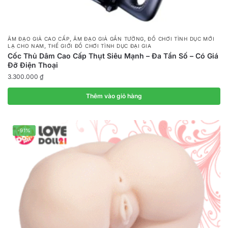
,
,
ÂM ĐẠO GIẢ CAO CẤP
ÂM ĐẠO GIẢ GẮN TƯỜNG
ĐỒ CHƠI TÌNH DỤC MỚI
,
LẠ CHO NAM
THẾ GIỚI ĐỒ CHƠI TÌNH DỤC ĐẠI GIA
Cốc Thủ Dâm Cao Cấp Thụt Siêu Mạnh – Đa Tần Số – Có Giá
Đỡ Điện Thoại
3.300.000
₫
Thêm vào giỏ hàng
-91%