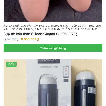
,
,
ÂM ĐẠO GIẢ CAO CẤP
ÂM ĐẠO GIẢ SILICON TRẦN
BÚP BÊ TÌNH DỤC CHO
,
,
NAM
ĐỒ CHƠI TÌNH DỤC MỚI LẠ CHO NAM
THẾ GIỚI BÚP BÊ TÌNH DỤC
Búp bê Bán thân Silicone Japan CJP08 – 17kg
Giá
Giá
11.000.000
₫
15.500.000
₫
gốc
hiện
là:
tại
Thêm vào giỏ hàng
15.500.000 ₫.
là:
11.000.000 ₫.
-16%