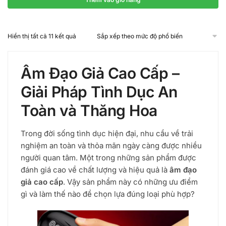
1.900.000 ₫.
là:
1.700.000 ₫.
Đã
Hiển thị tất cả 11 kết quả
sắp
xếp
theo
Âm Đạo Giả Cao Cấp –
mức
độ
Giải Pháp Tình Dục An
phổ
biến
Toàn và Thăng Hoa
Trong đời sống tình dục hiện đại, nhu cầu về trải
nghiệm an toàn và thỏa mãn ngày càng được nhiều
người quan tâm. Một trong những sản phẩm được
đánh giá cao về chất lượng và hiệu quả là
âm đạo
giả cao cấp
. Vậy sản phẩm này có những ưu điểm
gì và làm thế nào để chọn lựa đúng loại phù hợp?