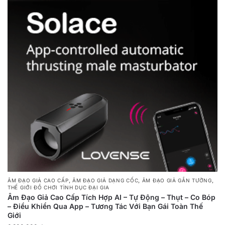
,
,
,
ÂM ĐẠO GIẢ CAO CẤP
ÂM ĐẠO GIẢ DẠNG CỐC
ÂM ĐẠO GIẢ GẮN TƯỜNG
THẾ GIỚI ĐỒ CHƠI TÌNH DỤC ĐẠI GIA
Âm Đạo Giả Cao Cấp Tích Hợp AI – Tự Động – Thụt – Co Bóp
– Điều Khiển Qua App – Tương Tác Với Bạn Gái Toàn Thế
Giới