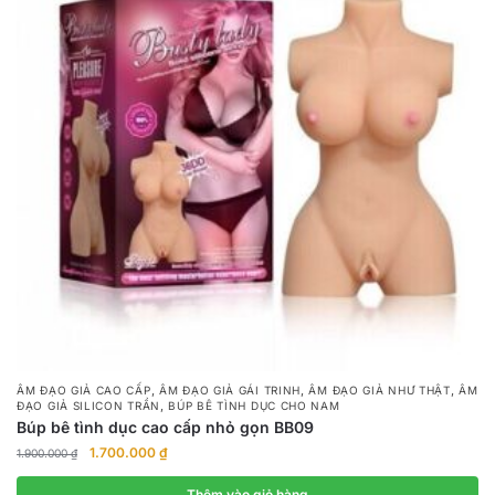
,
,
,
ÂM ĐẠO GIẢ CAO CẤP
ÂM ĐẠO GIẢ GÁI TRINH
ÂM ĐẠO GIẢ NHƯ THẬT
ÂM
,
ĐẠO GIẢ SILICON TRẦN
BÚP BÊ TÌNH DỤC CHO NAM
Búp bê tình dục cao cấp nhỏ gọn BB09
Giá
Giá
1.700.000
₫
1.900.000
₫
gốc
hiện
là:
tại
Thêm vào giỏ hàng