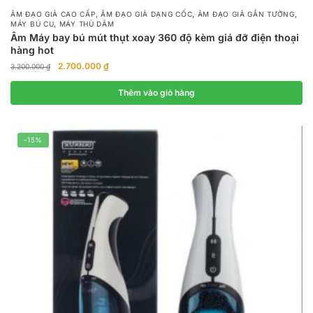
,
,
,
ÂM ĐẠO GIẢ CAO CẤP
ÂM ĐẠO GIẢ DẠNG CỐC
ÂM ĐẠO GIẢ GẮN TƯỜNG
,
MÁY BÚ CU
MÁY THỦ DÂM
Âm Máy bay bú mút thụt xoay 360 độ kèm giá đỡ điện thoại
hàng hot
Giá
Giá
2.700.000
₫
3.200.000
₫
gốc
hiện
là:
tại
Thêm vào giỏ hàng
3.200.000 ₫.
là:
2.700.000 ₫.
-15%