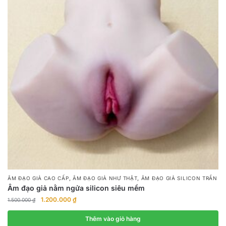
,
,
ÂM ĐẠO GIẢ CAO CẤP
ÂM ĐẠO GIẢ NHƯ THẬT
ÂM ĐẠO GIẢ SILICON TRẦN
Âm đạo giả nằm ngửa silicon siêu mềm
Giá
Giá
1.200.000
₫
1.500.000
₫
gốc
hiện
là:
tại
Thêm vào giỏ hàng