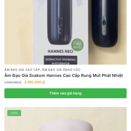
,
ÂM ĐẠO GIẢ CAO CẤP
ÂM ĐẠO GIẢ DẠNG CỐC
Âm Đạo Giả Svakom Hannes Cao Cấp Rung Mút Phát Nhiệt
Giá
Giá
2.100.000
₫
2.500.000
₫
gốc
hiện
là:
tại
Thêm vào giỏ hàng
2.500.000 ₫.
là:
2.100.000 ₫.
-20%