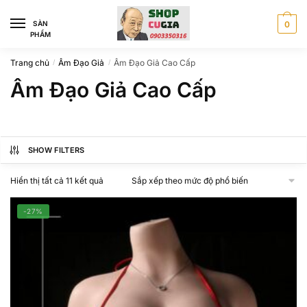
Skip
Skip
to
to
SÀN
0
PHẨM
navigation
content
Trang chủ
Âm Đạo Giả
Âm Đạo Giả Cao Cấp
/
/
Âm Đạo Giả Cao Cấp
SHOW FILTERS
Đã
Hiển thị tất cả 11 kết quả
sắp
xếp
-27%
theo
mức
độ
phổ
biến