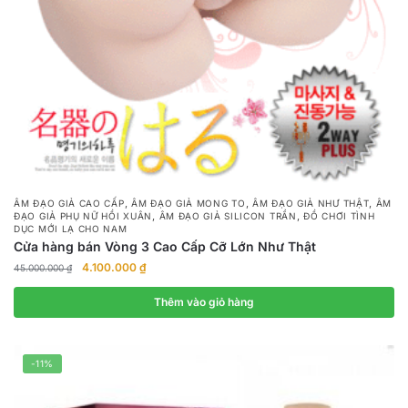
,
,
,
ÂM ĐẠO GIẢ CAO CẤP
ÂM ĐẠO GIẢ MONG TO
ÂM ĐẠO GIẢ NHƯ THẬT
ÂM
,
,
ĐẠO GIẢ PHỤ NỮ HỒI XUÂN
ÂM ĐẠO GIẢ SILICON TRẦN
ĐỒ CHƠI TÌNH
DỤC MỚI LẠ CHO NAM
Cửa hàng bán Vòng 3 Cao Cấp Cỡ Lớn Như Thật
Giá
Giá
4.100.000
₫
45.000.000
₫
gốc
hiện
là:
tại
Thêm vào giỏ hàng
45.000.000 ₫.
là:
4.100.000 ₫.
-11%