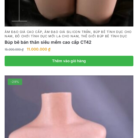
,
,
ÂM ĐẠO GIẢ CAO CẤP
ÂM ĐẠO GIẢ SILICON TRẦN
BÚP BÊ TÌNH DỤC CHO
,
,
NAM
ĐỒ CHƠI TÌNH DỤC MỚI LẠ CHO NAM
THẾ GIỚI BÚP BÊ TÌNH DỤC
Búp bê bán thân siêu mềm cao cấp CT42
Giá
Giá
11.000.000
₫
15.000.000
₫
gốc
hiện
là:
tại
Thêm vào giỏ hàng
15.000.000 ₫.
là:
11.000.000 ₫.
-29%