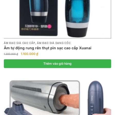
,
ÂM ĐẠO GIẢ CAO CẤP
ÂM ĐẠO GIẢ DẠNG CỐC
Âm tự động rung rên thụt pin sạc cao cấp Xuanai
Giá
Giá
1.100.000
₫
1.300.000
₫
gốc
hiện
là:
tại
Thêm vào giỏ hàng
1.300.000 ₫.
là:
1.100.000 ₫.