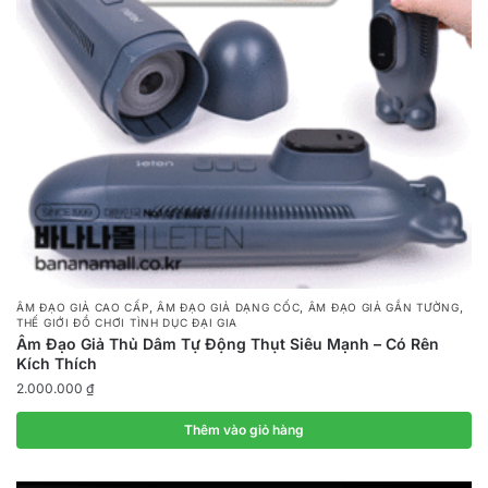
,
,
,
ÂM ĐẠO GIẢ CAO CẤP
ÂM ĐẠO GIẢ DẠNG CỐC
ÂM ĐẠO GIẢ GẮN TƯỜNG
THẾ GIỚI ĐỒ CHƠI TÌNH DỤC ĐẠI GIA
Âm Đạo Giả Thủ Dâm Tự Động Thụt Siêu Mạnh – Có Rên
Kích Thích
2.000.000
₫
Thêm vào giỏ hàng