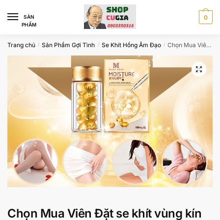
Skip
Skip
to
to
SÀN
0
PHẨM
navigation
content
Trang chủ
Sản Phẩm Gợi Tình
Se Khít Hồng Âm Đạo
Chọn Mua Viên Đặt se khít vùng kín MoVO
/
/
/
Chọn Mua Viên Đặt se khít vùng kín