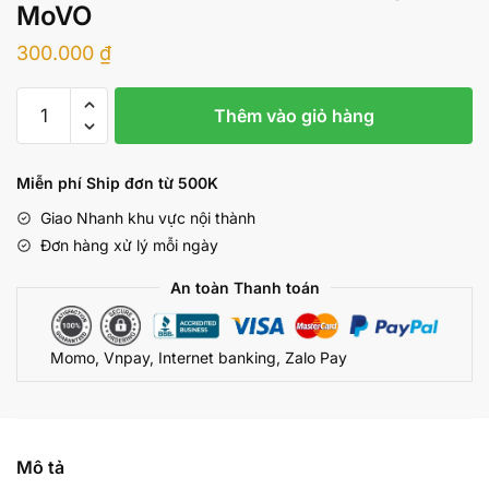
MoVO
300.000
₫
Chọn
Thêm vào giỏ hàng
Mua
Viên
Đặt
Miễn phí Ship đơn từ 500K
se
Giao Nhanh khu vực nội thành
khít
Đơn hàng xử lý mỗi ngày
vùng
kín
An toàn Thanh toán
MoVO
số
Momo, Vnpay, Internet banking, Zalo Pay
lượng
Mô tả