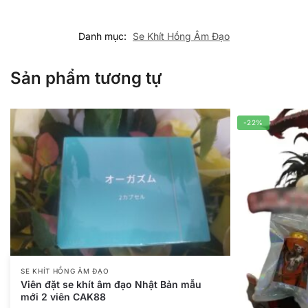
Danh mục:
Se Khít Hồng Âm Đạo
Sản phẩm tương tự
-22%
SE KHÍT HỒNG ÂM ĐẠO
Viên đặt se khít âm đạo Nhật Bản mẫu
mới 2 viên CAK88