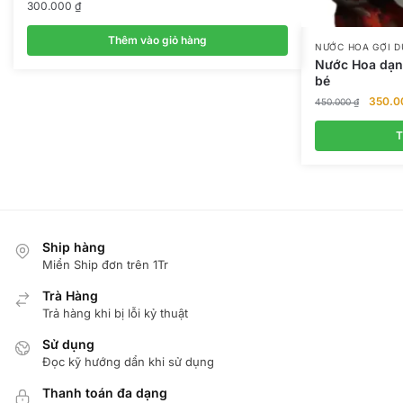
300.000
₫
Thêm vào giỏ hàng
NƯỚC HOA GỢI D
Nước Hoa dạng
bé
Giá
350.
450.000
₫
gốc
là:
T
450.00
Ship hàng
Miển Ship đơn trên 1Tr
Trà Hàng
Trả hàng khi bị lỗi kỷ thuật
Sử dụng
Đọc kỹ hướng dẩn khi sử dụng
Thanh toán đa dạng