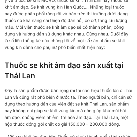
ý về thuốc se khít MOVO, thuốc se khít Thái Lan hay thuốc se
khít âm đạo. Se khít vùng kín Hàn Quốc,… Những loại thuốc
này được phân phối rộng rãi và bán trên thị trường dưới dạng
thuốc có khả năng cải thiện độ đàn hồi, co cơ, tăng lưu lượng
máu. Mỗi viên thuốc se khít âm đạo sẽ có thành phần, công
dụng và hướng dẫn sử dụng khác nhau. Cùng nhau. Dưới đây
là số liệu thống kê của chúng tôi về một số sản phẩm se khít
vùng kín dành cho phụ nữ phổ biến nhất hiện nay:
Thuốc se khít âm đạo sản xuất tại
Thái Lan
Đây là sản phẩm được bán rộng rãi tại các hiệu thuốc lớn ở Thái
Lan và cũng rất phổ biến ở nước ta. Theo người bán, chỉ cần sử
dụng theo hướng dẫn của viên đặt se khít Thái Lan, sản phẩm
này không chỉ giúp se khít vùng kín mà còn giúp khử mùi hôi
âm đạo, chống viêm nhiễm, trẻ hóa âm đạo. Tại Thái Lan, một
hộp thuốc đóng gói chặt có giá 150.000 – 200.000 đồng.
– Viên se khít âm đạo Hàn Quốc có chứa thành phần thảo dược