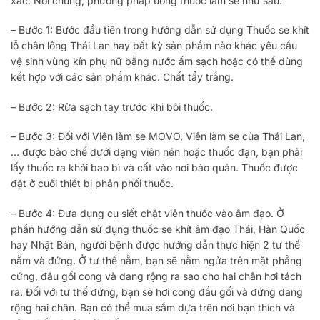
xác. Nói chung, phương pháp uống thuốc làm se như sau:
– Bước 1: Bước đầu tiên trong hướng dẫn sử dụng Thuốc se khít
lỗ chân lông Thái Lan hay bất kỳ sản phẩm nào khác yêu cầu
vệ sinh vùng kín phụ nữ bằng nước ấm sạch hoặc có thể dùng
kết hợp với các sản phẩm khác. Chất tẩy trắng.
– Bước 2: Rửa sạch tay trước khi bôi thuốc.
– Bước 3: Đối với Viên làm se MOVO, Viên làm se của Thái Lan,
… được bào chế dưới dạng viên nén hoặc thuốc đạn, bạn phải
lấy thuốc ra khỏi bao bì và cất vào nơi bảo quản. Thuốc được
đặt ở cuối thiết bị phân phối thuốc.
– Bước 4: Đưa dụng cụ siết chặt viên thuốc vào âm đạo. Ở
phần hướng dẫn sử dụng thuốc se khít âm đạo Thái, Hàn Quốc
hay Nhật Bản, người bệnh được hướng dẫn thực hiện 2 tư thế
nằm và đứng. Ở tư thế nằm, bạn sẽ nằm ngửa trên mặt phẳng
cứng, đầu gối cong và dang rộng ra sao cho hai chân hơi tách
ra. Đối với tư thế đứng, bạn sẽ hơi cong đầu gối và đứng dang
rộng hai chân. Bạn có thể mua sắm dựa trên nơi bạn thích và