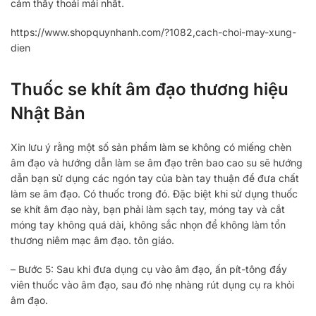
cảm thấy thoải mái nhất.
https://www.shopquynhanh.com/?1082,cach-choi-may-xung-
dien
Thuốc se khít âm đạo thương hiệu
Nhật Bản
Xin lưu ý rằng một số sản phẩm làm se không có miếng chèn
âm đạo và hướng dẫn làm se âm đạo trên bao cao su sẽ hướng
dẫn bạn sử dụng các ngón tay của bàn tay thuận để đưa chất
làm se âm đạo. Có thuốc trong đó. Đặc biệt khi sử dụng thuốc
se khít âm đạo này, bạn phải làm sạch tay, móng tay và cắt
móng tay không quá dài, không sắc nhọn để không làm tổn
thương niêm mạc âm đạo. tôn giáo.
– Bước 5: Sau khi đưa dụng cụ vào âm đạo, ấn pít-tông đẩy
viên thuốc vào âm đạo, sau đó nhẹ nhàng rút dụng cụ ra khỏi
âm đạo.