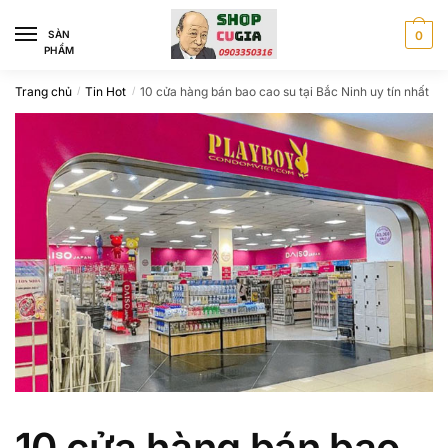
Skip
Skip
to
to
SÀN
0
PHẨM
navigation
content
Trang chủ
Tin Hot
10 cửa hàng bán bao cao su tại Bắc Ninh uy tín nhất
/
/
10 cửa hàng bán bao