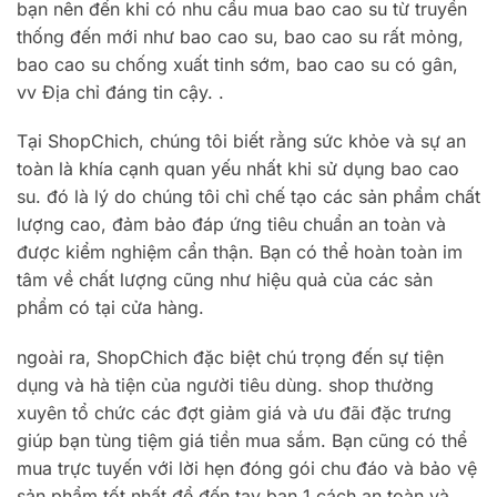
bạn nên đến khi có nhu cầu mua bao cao su từ truyền
thống đến mới như bao cao su, bao cao su rất mỏng,
bao cao su chống xuất tinh sớm, bao cao su có gân,
vv Địa chỉ đáng tin cậy. .
Tại ShopChich, chúng tôi biết rằng sức khỏe và sự an
toàn là khía cạnh quan yếu nhất khi sử dụng bao cao
su. đó là lý do chúng tôi chỉ chế tạo các sản phẩm chất
lượng cao, đảm bảo đáp ứng tiêu chuẩn an toàn và
được kiểm nghiệm cẩn thận. Bạn có thể hoàn toàn im
tâm về chất lượng cũng như hiệu quả của các sản
phẩm có tại cửa hàng.
ngoài ra, ShopChich đặc biệt chú trọng đến sự tiện
dụng và hà tiện của người tiêu dùng. shop thường
xuyên tổ chức các đợt giảm giá và ưu đãi đặc trưng
giúp bạn tùng tiệm giá tiền mua sắm. Bạn cũng có thể
mua trực tuyến với lời hẹn đóng gói chu đáo và bảo vệ
sản phẩm tốt nhất để đến tay bạn 1 cách an toàn và