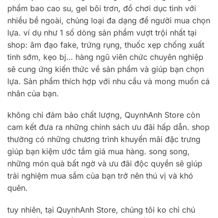
phẩm bao cao su, gel bôi trơn, đồ chơi dục tình với
nhiều bề ngoài, chủng loại đa dạng để người mua chọn
lựa. ví dụ như 1 số dòng sản phẩm vượt trội nhất tại
shop: âm đạo fake, trứng rụng, thuốc xẹp chống xuất
tinh sớm, kẹo bj… hàng ngũ viên chức chuyên nghiệp
sẽ cung ứng kiến ​​thức về sản phẩm và giúp bạn chọn
lựa. Sản phẩm thích hợp với nhu cầu và mong muốn cá
nhân của bạn.
không chỉ đảm bảo chất lượng, QuynhAnh Store còn
cam kết đưa ra những chính sách ưu đãi hấp dẫn. shop
thường có những chương trình khuyến mãi đặc trưng
giúp bạn kiệm ước tầm giá mua hàng. song song,
những món quà bất ngờ và ưu đãi độc quyền sẽ giúp
trải nghiệm mua sắm của bạn trở nên thú vị và khó
quên.
tuy nhiên, tại QuynhAnh Store, chúng tôi ko chỉ chú