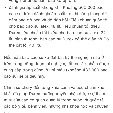
vòng 1 phút để đảm bảo ko bị rò rỉ.
đánh giá áp suất không khí: Khoảng 500.000 bao
cao su được đánh giá áp suất ko khí hàng tháng để
đảm bảo độ bền và độ đàn hồi (Tiêu chuẩn quốc tế
cho bao cao su latex: 18 lít. Tiêu chuẩn tối thiểu
Durex tiêu chuẩn tối thiểu cho bao cao su latex: 22
lít. bình thường, bao cao su Durex có thể giãn nở Có
thể cất tới 40 lít).
Nếu mẫu bao cao su ko đạt bất kỳ thể nghiệm nào ở
trên trong công đoạn thí nghiệm, tất cả sản phẩm được
cung cấp trong cùng lô với mẫu (khoảng 432.000 bao
cao su) sẽ bị tiêu hủy.
Chính sự chú ý đến từng khía cạnh và tiêu chuẩn khe
khắt đã giúp Durex thường xuyên nhận được sự tham
mưu của các cơ quan quản lý trong nước và quốc tế,
các bộ y tế, bệnh viện, những nhà khoa học và chuyên
gia.