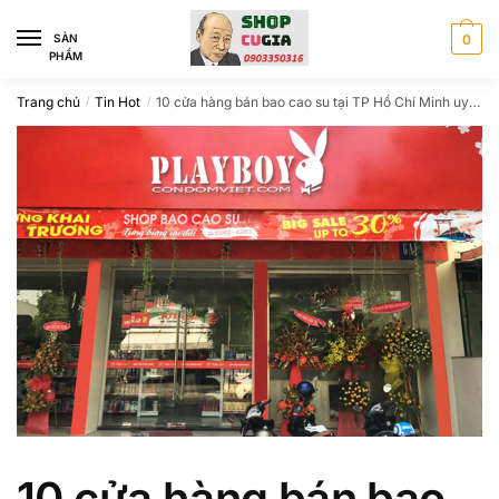
Skip
Skip
to
to
SÀN
0
PHẨM
navigation
content
Trang chủ
Tin Hot
10 cửa hàng bán bao cao su tại TP Hồ Chí Minh uy tín nhất
/
/
10 cửa hàng bán bao