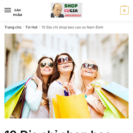
Skip
Skip
to
to
SÀN
0
PHẨM
navigation
content
Trang chủ
Tin Hot
10 Địa chỉ shop bao cao su Nam Định
/
/