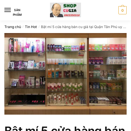
Skip
Skip
to
to
SÀN
0
PHẨM
navigation
content
Trang chủ
Tin Hot
Bật mí 5 cửa hàng bán cu giả tại Quận Tân Phú uy tín
/
/
Bật mí 5 cửa hàng bán