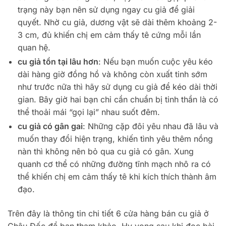
trạng này bạn nên sử dụng ngay cu giả để giải
quyết. Nhờ cu giả, dương vật sẽ dài thêm khoảng 2-
3 cm, đủ khiến chị em cảm thấy tê cứng mỗi lần
quan hệ.
cu giả tồn tại lâu hơn
: Nếu bạn muốn cuộc yêu kéo
dài hàng giờ đồng hồ và không còn xuất tinh sớm
như trước nữa thì hãy sử dụng cu giả để kéo dài thời
gian. Bây giờ hai bạn chỉ cần chuẩn bị tinh thần là có
thể thoải mái “gọi lại” nhau suốt đêm.
cu giả có gân gai
: Những cặp đôi yêu nhau đã lâu và
muốn thay đổi hiện trạng, khiến tình yêu thêm nồng
nàn thì không nên bỏ qua cu giả có gân. Xung
quanh cơ thể có những đường tĩnh mạch nhô ra có
thể khiến chị em cảm thấy tê khi kích thích thành âm
đạo.
Trên đây là thông tin chi tiết 6 cửa hàng bán cu giả ở
Châu Đốc để bạn tham khảo. Hy vọng sau khi đọc bài