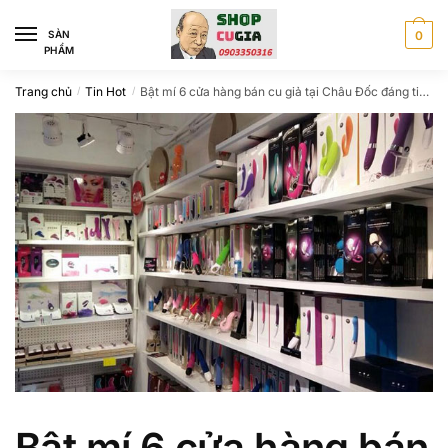
Skip
Skip
to
to
SÀN
0
PHẨM
navigation
content
Trang chủ
Tin Hot
Bật mí 6 cửa hàng bán cu giả tại Châu Đốc đáng tin cậy
/
/
Bật mí 6 cửa hàng bán