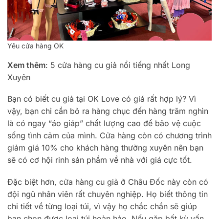
Yêu cửa hàng OK
Xem thêm
: 5 cửa hàng cu giả nổi tiếng nhất Long
Xuyên
Bạn có biết cu giả tại OK Love có giá rất hợp lý? Vì
vậy, bạn chỉ cần bỏ ra hàng chục đến hàng trăm nghìn
là có ngay “áo giáp” chất lượng cao để bảo vệ cuộc
sống tình cảm của mình. Cửa hàng còn có chương trình
giảm giá 10% cho khách hàng thường xuyên nên bạn
sẽ có cơ hội rinh sản phẩm về nhà với giá cực tốt.
Đặc biệt hơn, cửa hàng cu giả ở Châu Đốc này còn có
đội ngũ nhân viên rất chuyên nghiệp. Họ biết thông tin
chi tiết về từng loại túi, vì vậy họ chắc chắn sẽ giúp
bạn chọn được loại túi hoàn hảo. Nếu gặp bất kỳ vấn