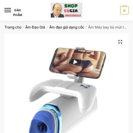
Skip
Skip
to
to
SÀN
0
PHẨM
navigation
content
Trang chủ
Âm Đạo Giả
Âm đạo giả dạng cốc
Âm Máy bay bú mút thụt xoay 360 độ kèm giá đỡ điện thoại hàng hot
/
/
/