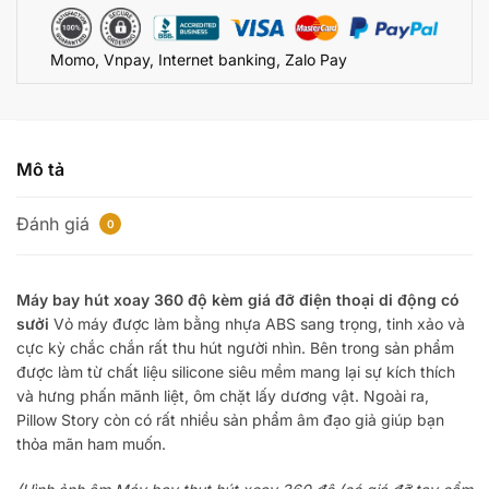
độ
kèm
Momo, Vnpay, Internet banking, Zalo Pay
giá
đỡ
điện
thoại
hàng
Mô tả
hot
số
Đánh giá
0
lượng
Máy bay hút xoay 360 độ kèm giá đỡ điện thoại di động có
sưởi
Vỏ máy được làm bằng nhựa ABS sang trọng, tinh xảo và
cực kỳ chắc chắn rất thu hút người nhìn. Bên trong sản phẩm
được làm từ chất liệu silicone siêu mềm mang lại sự kích thích
và hưng phấn mãnh liệt, ôm chặt lấy dương vật. Ngoài ra,
Pillow Story còn có rất nhiều sản phẩm âm đạo giả giúp bạn
thỏa mãn ham muốn.