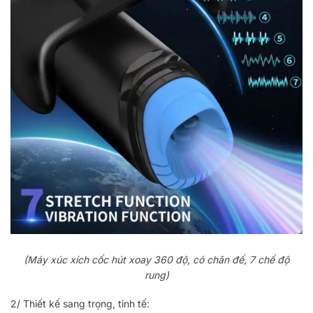
(Máy xúc xích cốc hút xoay 360 độ, có chân đế, 7 chế độ
rung)
2/ Thiết kế sang trọng, tinh tế: