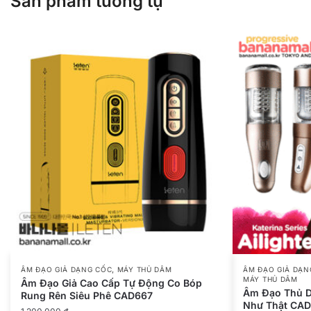
Sản phẩm tương tự
,
ÂM ĐẠO GIẢ DẠNG CỐC
MÁY THỦ DÂM
ÂM ĐẠO GIẢ DẠN
MÁY THỦ DÂM
Âm Đạo Giả Cao Cấp Tự Động Co Bóp
Âm Đạo Thủ D
Rung Rên Siêu Phê CAD667
Như Thật CA