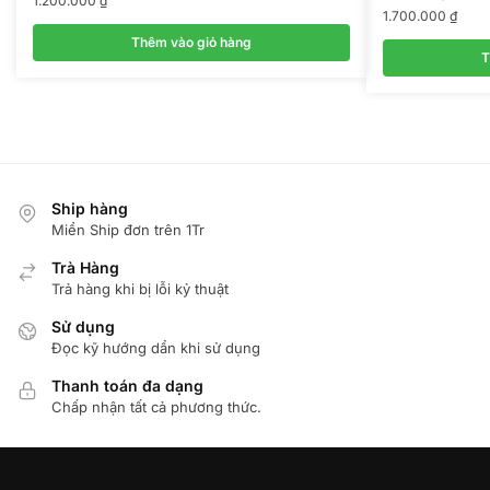
1.200.000
₫
1.700.000
₫
Thêm vào giỏ hàng
T
Ship hàng
Miển Ship đơn trên 1Tr
Trà Hàng
Trả hàng khi bị lỗi kỷ thuật
Sử dụng
Đọc kỹ hướng dẩn khi sử dụng
Thanh toán đa dạng
Chấp nhận tất cả phương thức.