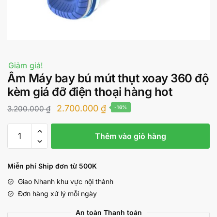
Giảm giá!
Âm Máy bay bú mút thụt xoay 360 độ
kèm giá đỡ điện thoại hàng hot
Giá
Giá
2.700.000
₫
3.200.000
₫
-16%
gốc
hiện
Âm
là:
tại
Thêm vào giỏ hàng
Máy
3.200.000 ₫.
là:
bay
bú
2.700.000 ₫.
Miễn phí Ship đơn từ 500K
mút
Giao Nhanh khu vực nội thành
thụt
Đơn hàng xử lý mỗi ngày
xoay
360
An toàn Thanh toán