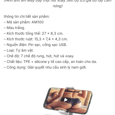
(Hình ảnh â
m Máy bay thụt hút xoay 360 độ (có giá đỡ tay cầm
nóng)
thông tin chi tiết sản phẩm:
– Mã sản phẩm: AM100
– Màu trắng.
– Kích thước tổng thể: 27 x 8,3 cm.
– Kích thước ruột: 15,3 x 7,4 x 4,3 cm.
– Nguồn điện: Pin sạc, cổng sạc USB.
–
Loại: Tự âm vật.
– Chế độ: 7 chế độ rung, hút, hút và xoay.
– Chất liệu: TPE + silicone y tế cao cấp, an toàn cho da.
– Công dụng: Giải quyết nhu cầu sinh lý nam giới.