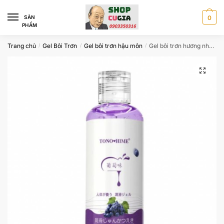
Skip
Skip
to
to
SÀN
0
PHẨM
navigation
content
Trang chủ
Gel Bôi Trơn
Gel bôi trơn hậu môn
Gel bôi trơn hương nho 200ml công nghệ Nhật Bản
/
/
/