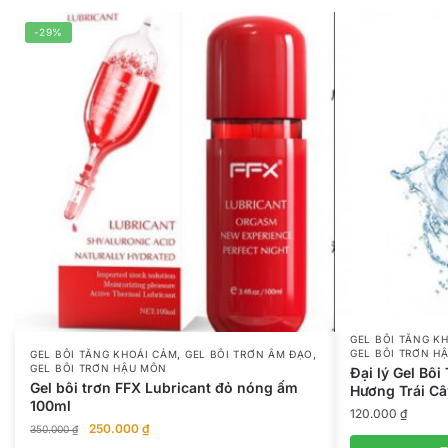
-29%
GEL BÔI TĂNG K
,
,
GEL BÔI TRƠN H
GEL BÔI TĂNG KHOÁI CẢM
GEL BÔI TRƠN ÂM ĐẠO
GEL BÔI TRƠN HẬU MÔN
Đại lý Gel Bô
Gel bôi trơn FFX Lubricant đỏ nóng ấm
Hương Trái Câ
100ml
120.000
₫
Giá
Giá
250.000
₫
350.000
₫
gốc
hiện