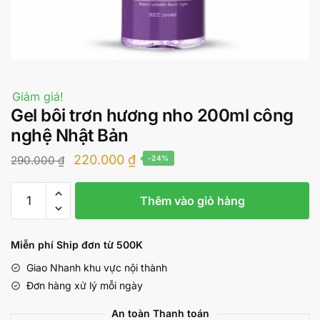
Giảm giá!
Gel bôi trơn hương nho 200ml công
nghệ Nhật Bản
Giá
Giá
220.000
₫
290.000
₫
-24%
gốc
hiện
Gel
là:
tại
Thêm vào giỏ hàng
bôi
290.000 ₫.
là:
trơn
hương
220.000 ₫.
Miễn phí Ship đơn từ 500K
nho
Giao Nhanh khu vực nội thành
200ml
Đơn hàng xử lý mỗi ngày
công
nghệ
An toàn Thanh toán