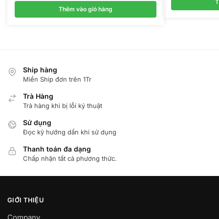
T
là:
tại
Thêm vào giỏ hàng
350.000 ₫.
là:
250.000 ₫.
Ship hàng
Miển Ship đơn trên 1Tr
Trà Hàng
Trả hàng khi bị lỗi kỷ thuật
Sử dụng
Đọc kỹ hướng dẩn khi sử dụng
Thanh toán đa dạng
Chấp nhận tất cả phương thức.
GIỚI THIỆU
Company