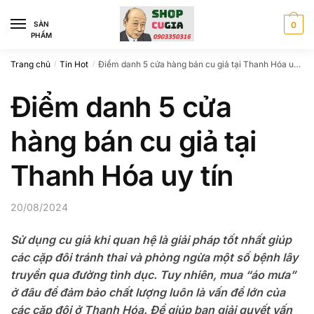
Skip
Skip
to
to
SÀN
0
PHẨM
navigation
content
Trang chủ
Tin Hot
Điểm danh 5 cửa hàng bán cu giả tại Thanh Hóa uy tín
/
/
Điểm danh 5 cửa
hàng bán cu giả tại
Thanh Hóa uy tín
20/08/2024
Sử dụng cu giả khi quan hệ là giải pháp tốt nhất giúp
các cặp đôi tránh thai và phòng ngừa một số bệnh lây
truyền qua đường tình dục. Tuy nhiên, mua “áo mưa”
ở đâu để đảm bảo chất lượng luôn là vấn đề lớn của
các cặp đôi ở Thanh Hóa. Để giúp bạn giải quyết vấn