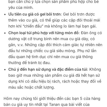
bạn cần chú ý lựa chọn sản phẩm phù hợp cho bé
yêu của mình.
Ưu tiên cu giả có gel bôi trơn
: Gel bôi trơn được
thêm vào cu giả, có thể giúp các cặp đôi thoải mái
hơn khi “chiến đấu” mà không lo làm hại bạn gái.
Chọn loại túi phù hợp với từng món đồ
: Đàn ông có
dương vật cỡ trung bình nên mua cu giả dày, có
gân, v.v. Những cặp đôi thích cảm giác tự nhiên nên
đầu tư những chiếc cu giả siêu mỏng. Phụ nữ lần
đầu quan hệ tình dục chỉ nên mua cu giả thông
thường để tránh bị đau.
Chú ý đến hạn sử dụng và đặc điểm của túi
: Không
bao giờ mua những sản phẩm cu giả đã hết hạn sử
dụng khi có dấu hiệu bị rách, rách hoặc thay đổi về
màu sắc hoặc chất lượng.
Hôm nay chúng tôi giới thiệu đến các bạn 5 cửa hàng
bán cu giả uy tín nhất tại Tanan qua bài viết của