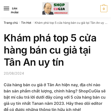
Skip
Skip
to
to
SÀN
0
PHẨM
navigation
content
Trang chủ
Tin Hot
Khám phá top 5 cửa hàng bán cu giả tại Tân An uy tín
/
/
Khám phá top 5 cửa
hàng bán cu giả tại
Tân An uy tín
20/08/2024
Cửa hàng bán cu giả ở Tân An hiện nay, địa chỉ nào
bán sản phẩm chất lượng, chính hãng? ShopCuGia sẽ
bật mí câu trả lời dưới đây cùng với 5 cửa hàng bán cu
giả uy tín nhất Tanan năm 2023. Hãy theo dõi editor
để có được những thông tin hữu ích nhé!