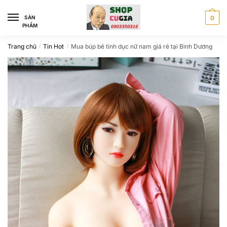
Skip
Skip
to
to
SÀN
0
PHẨM
navigation
content
Trang chủ
Tin Hot
Mua búp bê tình dục nữ nam giá rẻ tại Bình Dương
/
/