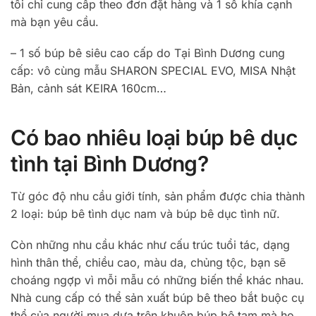
tôi chỉ cung cấp theo đơn đặt hàng và 1 số khía cạnh
mà bạn yêu cầu.
– 1 số búp bê siêu cao cấp do Tại Bình Dương cung
cấp: vô cùng mẫu SHARON SPECIAL EVO, MISA Nhật
Bản, cảnh sát KEIRA 160cm…
Có bao nhiêu loại búp bê dục
tình tại Bình Dương?
Từ góc độ nhu cầu giới tính, sản phẩm được chia thành
2 loại: búp bê tình dục nam và búp bê dục tình nữ.
Còn những nhu cầu khác như cấu trúc tuổi tác, dạng
hình thân thể, chiều cao, màu da, chủng tộc, bạn sẽ
choáng ngợp vì mỗi mẫu có những biến thể khác nhau.
Nhà cung cấp có thể sản xuất búp bê theo bắt buộc cụ
thể của người mua dựa trên khuôn búp bê tạm mà họ