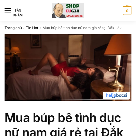
Skip
Skip
to
to
SÀN
0
PHẨM
navigation
content
Trang chủ
Tin Hot
Mua búp bê tình dục nữ nam giá rẻ tại Đắk Lắk
/
/
Mua búp bê tình dục
nữ nam giá rẻ tại Đắk