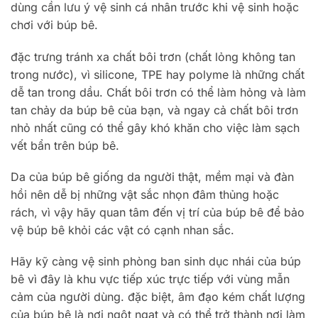
dùng cần lưu ý vệ sinh cá nhân trước khi vệ sinh hoặc
chơi với búp bê.
đặc trưng tránh xa chất bôi trơn (chất lỏng không tan
trong nước), vì silicone, TPE hay polyme là những chất
dễ tan trong dầu. Chất bôi trơn có thể làm hỏng và làm
tan chảy da búp bê của bạn, và ngay cả chất bôi trơn
nhỏ nhất cũng có thể gây khó khăn cho việc làm sạch
vết bẩn trên búp bê.
Da của búp bê giống da người thật, mềm mại và đàn
hồi nên dễ bị những vật sắc nhọn đâm thủng hoặc
rách, vì vậy hãy quan tâm đến vị trí của búp bê để bảo
vệ búp bê khỏi các vật có cạnh nhan sắc.
Hãy kỹ càng vệ sinh phòng ban sinh dục nhái của búp
bê vì đây là khu vực tiếp xúc trực tiếp với vùng mẫn
cảm của người dùng. đặc biệt, âm đạo kém chất lượng
của búp bê là nơi ngột ngạt và có thể trở thành nơi làm