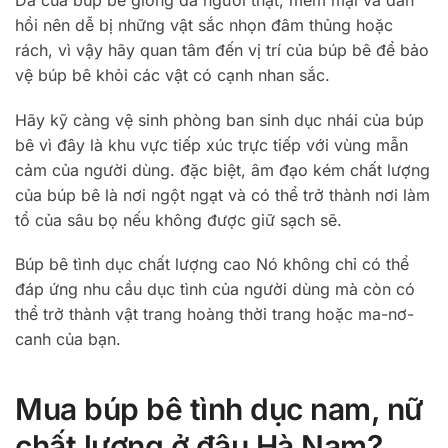
Da của búp bê giống da người thật, mềm mại và đàn
hồi nên dễ bị những vật sắc nhọn đâm thủng hoặc
rách, vì vậy hãy quan tâm đến vị trí của búp bê để bảo
vệ búp bê khỏi các vật có cạnh nhan sắc.
Hãy kỹ càng vệ sinh phòng ban sinh dục nhái của búp
bê vì đây là khu vực tiếp xúc trực tiếp với vùng mẫn
cảm của người dùng. đặc biệt, âm đạo kém chất lượng
của búp bê là nơi ngột ngạt và có thể trở thành nơi làm
tổ của sâu bọ nếu không được giữ sạch sẽ.
Búp bê tình dục chất lượng cao Nó không chỉ có thể
đáp ứng nhu cầu dục tình của người dùng mà còn có
thể trở thành vật trang hoàng thời trang hoặc ma-nơ-
canh của bạn.
Mua búp bê tình dục nam, nữ
chất lượng ở đâu Hà Nam?