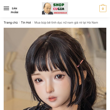
Skip
Skip
to
to
SÀN
0
PHẨM
navigation
content
Trang chủ
Tin Hot
Mua búp bê tình dục nữ nam giá rẻ tại Hà Nam
/
/