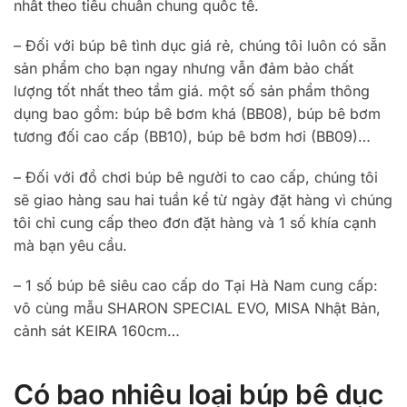
nhất theo tiêu chuẩn chung quốc tế.
– Đối với búp bê tình dục giá rẻ, chúng tôi luôn có sẵn
sản phẩm cho bạn ngay nhưng vẫn đảm bảo chất
lượng tốt nhất theo tầm giá. một số sản phẩm thông
dụng bao gồm: búp bê bơm khá (BB08), búp bê bơm
tương đối cao cấp (BB10), búp bê bơm hơi (BB09)…
– Đối với đồ chơi búp bê người to cao cấp, chúng tôi
sẽ giao hàng sau hai tuần kể từ ngày đặt hàng vì chúng
tôi chỉ cung cấp theo đơn đặt hàng và 1 số khía cạnh
mà bạn yêu cầu.
– 1 số búp bê siêu cao cấp do Tại Hà Nam cung cấp:
vô cùng mẫu SHARON SPECIAL EVO, MISA Nhật Bản,
cảnh sát KEIRA 160cm…
Có bao nhiêu loại búp bê dục