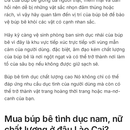
Da của búp bê giống da người thật, mềm mại và đàn
hồi nên dễ bị những vật sắc nhọn đâm thủng hoặc
rách, vì vậy hãy quan tâm đến vị trí của búp bê để bảo
vệ búp bê khỏi các vật có cạnh nhan sắc.
Hãy kỹ càng vệ sinh phòng ban sinh dục nhái của búp
bê vì đây là khu vực tiếp xúc trực tiếp với vùng mẫn
cảm của người dùng. đặc biệt, âm đạo kém chất lượng
của búp bê là nơi ngột ngạt và có thể trở thành nơi làm
tổ của sâu bọ nếu không được giữ sạch sẽ.
Búp bê tình dục chất lượng cao Nó không chỉ có thể
đáp ứng nhu cầu dục tình của người dùng mà còn có
thể trở thành vật trang hoàng thời trang hoặc ma-nơ-
canh của bạn.
Mua búp bê tình dục nam, nữ
chất lượng ở đâu Lào Cai?