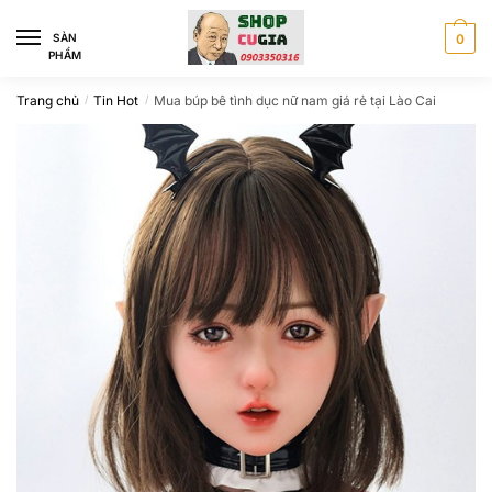
Skip
Skip
to
to
SÀN
0
PHẨM
navigation
content
Trang chủ
Tin Hot
Mua búp bê tình dục nữ nam giá rẻ tại Lào Cai
/
/