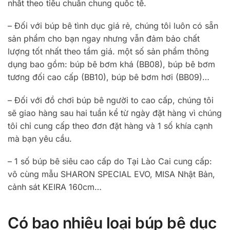
nhất theo tiêu chuẩn chung quốc tế.
– Đối với búp bê tình dục giá rẻ, chúng tôi luôn có sẵn
sản phẩm cho bạn ngay nhưng vẫn đảm bảo chất
lượng tốt nhất theo tầm giá. một số sản phẩm thông
dụng bao gồm: búp bê bơm khá (BB08), búp bê bơm
tương đối cao cấp (BB10), búp bê bơm hơi (BB09)…
– Đối với đồ chơi búp bê người to cao cấp, chúng tôi
sẽ giao hàng sau hai tuần kể từ ngày đặt hàng vì chúng
tôi chỉ cung cấp theo đơn đặt hàng và 1 số khía cạnh
mà bạn yêu cầu.
– 1 số búp bê siêu cao cấp do Tại Lào Cai cung cấp:
vô cùng mẫu SHARON SPECIAL EVO, MISA Nhật Bản,
cảnh sát KEIRA 160cm…
Có bao nhiêu loại búp bê dục