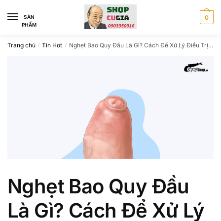
Skip
Skip
to
to
SÀN
0
PHẨM
navigation
content
Trang chủ
Tin Hot
Nghẹt Bao Quy Đầu Là Gì? Cách Để Xử Lý Điều Trị Hiệu Quả
/
/
Nghẹt Bao Quy Đầu
Là Gì? Cách Để Xử Lý