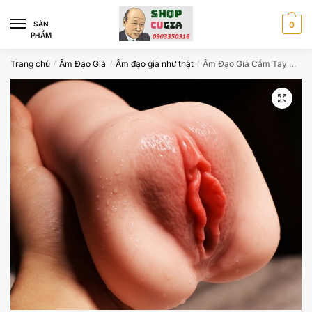
Skip
Skip
to
to
SÀN
0
PHẨM
navigation
content
Trang chủ
Âm Đạo Giả
Âm đạo giả như thật
Âm Đạo Giả Cầm Tay Hồng Hào Không Rung CU888
/
/
/