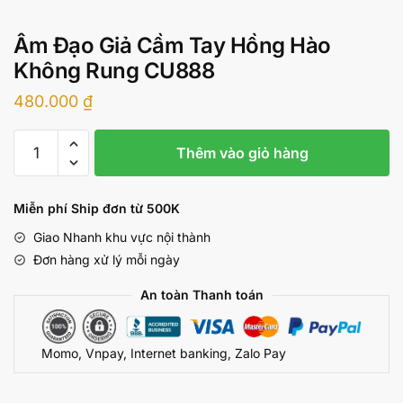
Âm Đạo Giả Cầm Tay Hồng Hào
Không Rung CU888
480.000
₫
Âm
Thêm vào giỏ hàng
Đạo
Giả
Cầm
Miễn phí Ship đơn từ 500K
Tay
Giao Nhanh khu vực nội thành
Hồng
Đơn hàng xử lý mỗi ngày
Hào
Không
An toàn Thanh toán
Rung
CU888
Momo, Vnpay, Internet banking, Zalo Pay
số
lượng