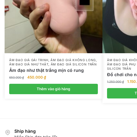
,
,
ÂM ĐẠO GIẢ GÁI TRINH
ÂM ĐẠO GIẢ KHÔNG LONG
ÂM ĐẠO GIẢ KH
,
ÂM ĐẠO GIẢ NHƯ THẬT
ÂM ĐẠO GIẢ SILICON TRẦN
ÂM ĐẠO GIẢ PHỤ
SILICON TRẦN
Âm đạo như thật trắng mịn có rung
Đồ chơi cho n
Giá
Giá
450.000
₫
650.000
₫
Giá
1.15
1.250.000
₫
gốc
hiện
gốc
là:
tại
Thêm vào giỏ hàng
là:
T
650.000 ₫.
là:
1.250
450.000 ₫.
Ship hàng