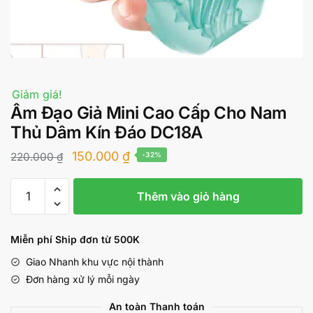
Giảm giá!
Âm Đạo Giả Mini Cao Cấp Cho Nam
Thủ Dâm Kín Đáo DC18A
Giá
Giá
150.000
₫
220.000
₫
-32%
gốc
hiện
Âm
là:
tại
Thêm vào giỏ hàng
Đạo
220.000 ₫.
là:
Giả
Mini
150.000 ₫.
Miễn phí Ship đơn từ 500K
Cao
Giao Nhanh khu vực nội thành
Cấp
Đơn hàng xử lý mỗi ngày
Cho
Nam
An toàn Thanh toán