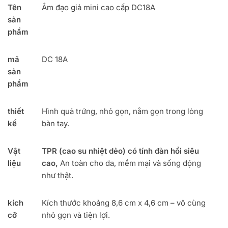
Tên
Âm đạo giả mini cao cấp DC18A
sản
phẩm
mã
DC 18A
sản
phẩm
thiết
Hình quả trứng, nhỏ gọn, nằm gọn trong lòng
kế
bàn tay.
Vật
TPR (cao su nhiệt dẻo) có tính đàn hồi siêu
liệu
cao,
An toàn cho da, mềm mại và sống động
như thật.
kích
Kích thước khoảng 8,6 cm x 4,6 cm – vô cùng
cỡ
nhỏ gọn và tiện lợi.