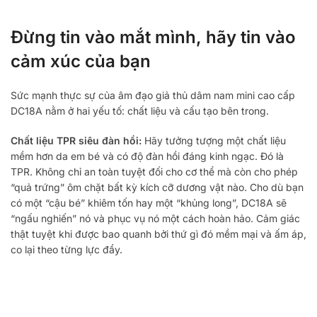
Đừng tin vào mắt mình, hãy tin vào
cảm xúc của bạn
Sức mạnh thực sự của âm đạo giả thủ dâm nam mini cao cấp
DC18A nằm ở hai yếu tố: chất liệu và cấu tạo bên trong.
Chất liệu TPR siêu đàn hồi:
Hãy tưởng tượng một chất liệu
mềm hơn da em bé và có độ đàn hồi đáng kinh ngạc. Đó là
TPR. Không chỉ an toàn tuyệt đối cho cơ thể mà còn cho phép
“quả trứng” ôm chặt bất kỳ kích cỡ dương vật nào. Cho dù bạn
có một “cậu bé” khiêm tốn hay một “khủng long”, DC18A sẽ
“ngấu nghiến” nó và phục vụ nó một cách hoàn hảo. Cảm giác
thật tuyệt khi được bao quanh bởi thứ gì đó mềm mại và ấm áp,
co lại theo từng lực đẩy.