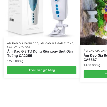
,
,
ÂM ĐẠO GIẢ DẠNG CỐC
ÂM ĐẠO GIẢ GẮN TƯỜNG
SEXTOY CHO GAY
ÂM ĐẠO GIẢ DẠN
Âm Đạo Giả Tự Động Rên xoay thụt Gắn
Âm Đạo Giả R
Tường CA2255
CA6667
1.220.000
₫
1.400.000
₫
Thêm vào giỏ hàng
T