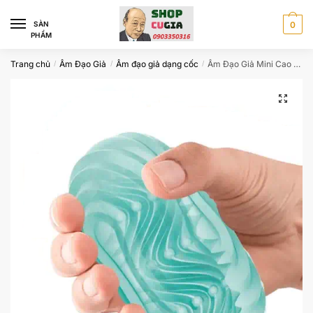
Skip
Skip
to
to
SÀN
0
PHẨM
navigation
content
Trang chủ
Âm Đạo Giả
Âm đạo giả dạng cốc
Âm Đạo Giả Mini Cao Cấp Cho Nam Thủ Dâm Kín Đáo DC18A
/
/
/