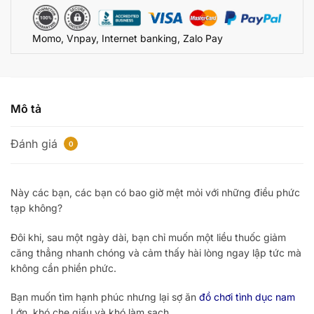
Thủ
Dâm
Momo, Vnpay, Internet banking, Zalo Pay
Kín
Đáo
DC18A
số
lượng
Mô tả
Đánh giá
0
Này các bạn, các bạn có bao giờ mệt mỏi với những điều phức
tạp không?
Đôi khi, sau một ngày dài, bạn chỉ muốn một liều thuốc giảm
căng thẳng nhanh chóng và cảm thấy hài lòng ngay lập tức mà
không cần phiền phức.
Bạn muốn tìm hạnh phúc nhưng lại sợ ăn
đồ chơi tình dục nam
Lớn, khó che giấu và khó làm sạch.