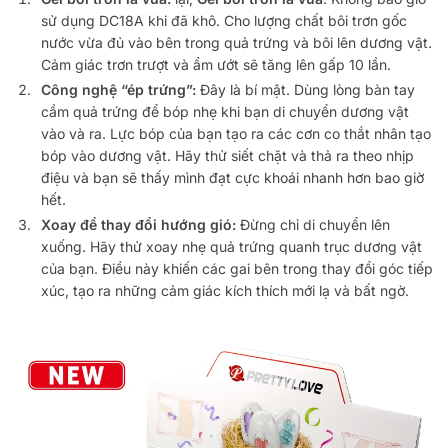
sử dụng DC18A khi đã khô. Cho lượng chất bôi trơn gốc
nước vừa đủ vào bên trong quả trứng và bôi lên dương vật.
Cảm giác trơn trượt và ẩm ướt sẽ tăng lên gấp 10 lần.
Công nghệ “ép trứng”:
Đây là bí mật. Dùng lòng bàn tay
cầm quả trứng để bóp nhẹ khi bạn di chuyển dương vật
vào và ra. Lực bóp của bạn tạo ra các cơn co thắt nhân tạo
bóp vào dương vật. Hãy thử siết chặt và thả ra theo nhịp
điệu và bạn sẽ thấy mình đạt cực khoái nhanh hơn bao giờ
hết.
Xoay để thay đổi hướng gió:
Đừng chỉ di chuyển lên
xuống. Hãy thử xoay nhẹ quả trứng quanh trục dương vật
của bạn. Điều này khiến các gai bên trong thay đổi góc tiếp
xúc, tạo ra những cảm giác kích thích mới lạ và bất ngờ.