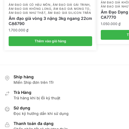
ÂM ĐẠO GIẢ KH
,
,
ÂM ĐẠO GIẢ CÓ HẬU MÔN
ÂM ĐẠO GIẢ GÁI TRINH
ÂM ĐẠO GIẢ NHƯ
,
,
ÂM ĐẠO GIẢ KHÔNG LONG
ÂM ĐẠO GIẢ MONG TO
Âm Đạo Dạng 
,
ÂM ĐẠO GIẢ NHƯ THẬT
ÂM ĐẠO GIẢ SILICON TRẦN
CA7770
Âm đạo giả vòng 3 nặng 3kg ngang 22cm
CẠ6790
1.050.000
₫
1.700.000
₫
T
Thêm vào giỏ hàng
Ship hàng
Miển Ship đơn trên 1Tr
Trà Hàng
Trả hàng khi bị lỗi kỷ thuật
Sử dụng
Đọc kỹ hướng dẩn khi sử dụng
Thanh toán đa dạng