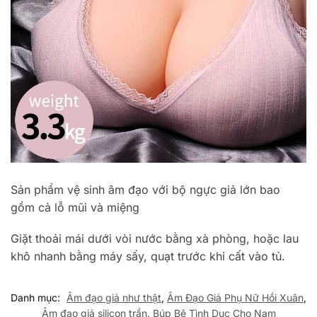
Sản phẩm vệ sinh âm đạo với bộ ngực giả lớn bao
gồm cả lỗ mũi và miệng
Giặt thoải mái dưới vòi nước bằng xà phòng, hoặc lau
khô nhanh bằng máy sấy, quạt trước khi cất vào tủ.
Danh mục:
Âm đạo giả như thật
,
Âm Đạo Giả Phụ Nữ Hồi Xuân
,
Âm đạo giả silicon trần
,
Búp Bê Tình Dục Cho Nam