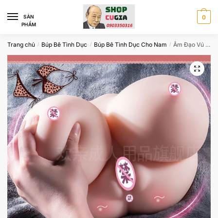
Skip
Skip
to
to
SÀN
0
PHẨM
navigation
content
Trang chủ
Búp Bê Tình Dục
Búp Bê Tình Dục Cho Nam
Âm Đạo Vú Giả To Có Cả Lỗ Mũi Miệng CA4456
/
/
/