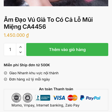
Âm Đạo Vú Giả To Có Cả Lỗ Mũi
Miệng CA4456
1.450.000
₫
Âm
Thêm vào giỏ hàng
Đạo
Vú
Giả
Miễn phí Ship đơn từ 500K
To
Giao Nhanh khu vực nội thành
Có
Đơn hàng xử lý mỗi ngày
Cả
Lỗ
An toàn Thanh toán
Mũi
Miệng
Momo, Vnpay, Internet banking, Zalo Pay
CA4456
số