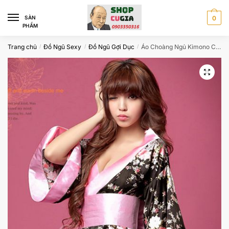
Skip
Skip
to
to
SÀN
0
PHẨM
navigation
content
Trang chủ
Đồ Ngũ Sexy
Đồ Ngũ Gợi Dục
Áo Choàng Ngủ Kimono CGD77
/
/
/