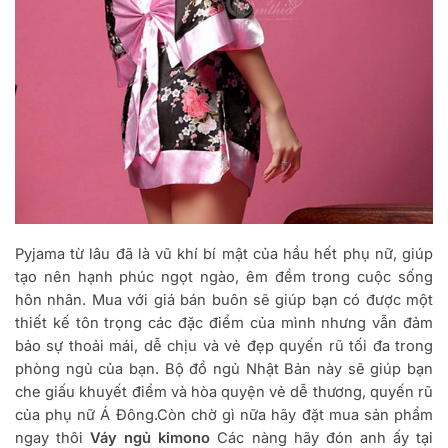
Pyjama từ lâu đã là vũ khí bí mật của hầu hết phụ nữ, giúp
tạo nên hạnh phúc ngọt ngào, êm đềm trong cuộc sống
hôn nhân. Mua với giá bán buôn sẽ giúp bạn có được một
thiết kế tôn trọng các đặc điểm của mình nhưng vẫn đảm
bảo sự thoải mái, dễ chịu và vẻ đẹp quyến rũ tối đa trong
phòng ngủ của bạn. Bộ đồ ngủ Nhật Bản này sẽ giúp bạn
che giấu khuyết điểm và hòa quyện vẻ dễ thương, quyến rũ
của phụ nữ Á Đông.Còn chờ gì nữa hãy đặt mua sản phẩm
ngay thôi
Váy ngủ kimono
Các nàng hãy đón anh ấy tại