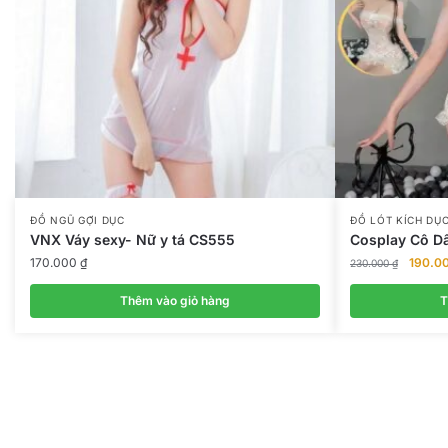
ĐỒ NGŨ GỢI DỤC
ĐỒ LÓT KÍCH DỤ
VNX Váy sexy- Nữ y tá CS555
Cosplay Cô D
Giá
170.000
₫
190.0
230.000
₫
gốc
là:
Thêm vào giỏ hàng
T
230.00