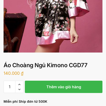
Áo Choàng Ngủ Kimono CGD77
140.000
₫
Áo
Thêm vào giỏ hàng
Choàng
Ngủ
Kimono
Miễn phí Ship đơn từ 500K
CGD77