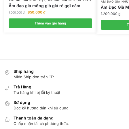
ÂM ĐẠO GIẢ NHƯ
Âm đạo giả mông giả giá rẻ gợi cảm
Âm Đạo Giả 
Giá
Giá
850.000
₫
1.000.000
₫
1.200.000
₫
gốc
hiện
là:
tại
Thêm vào giỏ hàng
T
1.000.000 ₫.
là:
850.000 ₫.
Ship hàng
Miển Ship đơn trên 1Tr
Trà Hàng
Trả hàng khi bị lỗi kỷ thuật
Sử dụng
Đọc kỹ hướng dẩn khi sử dụng
Thanh toán đa dạng
Chấp nhận tất cả phương thức.