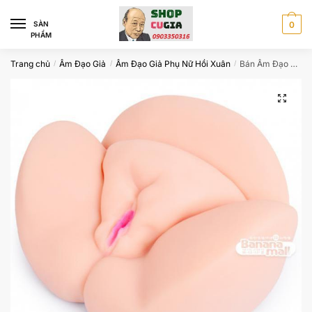
Skip
Skip
to
to
SÀN
0
PHẨM
navigation
content
Trang chủ
Âm Đạo Giả
Âm Đạo Giả Phụ Nữ Hồi Xuân
Bán Âm Đạo Giả Vòng 3 Bé Gái Mũm Mĩm Nhật Bản
/
/
/