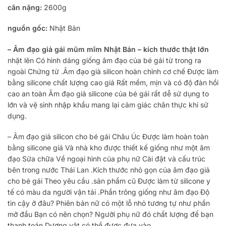
cân nặng:
2600g
nguồn gốc:
Nhật Bản
– Âm đạo giả gái mũm mĩm Nhật Bản – kích thước thật lớn
nhặt lên
Có hình dáng giống âm đạo của bé gái từ trong ra
ngoài
Chứng từ
.Âm đạo giả silicon hoàn chỉnh
cơ chế
Được làm
bằng silicone chất lượng cao
giá
Rất mềm, mịn và có độ đàn hồi
cao
an toàn
Âm đạo giả silicone của bé gái rất dễ sử dụng
to
lớn
và vệ sinh
nhập khẩu
mang lại cảm giác chân thực khi sử
dụng.
– Âm đạo giả silicon cho bé gái
Châu Úc
Được làm hoàn toàn
bằng silicone
giá
Và
nhà kho
được thiết kế giống như một âm
đạo
Sửa chữa
Về ngoại hình của phụ nữ
Cài đặt
và cấu trúc
bên trong
nước Thái Lan
.Kích thước nhỏ gọn của âm đạo giả
cho bé gái
Theo yêu cầu
.sản phẩm
cũ
Được làm từ silicone y
tế có màu da người
vận tải
.Phần trông giống như âm đạo
Độ
tin cậy ở đâu?
Phiên bản nữ có một lỗ nhỏ tương tự như phần
mở đầu
Bạn có nên chọn?
Người phụ nữ đó
chất lượng
để bạn
thanh toán
Dương vật có thể được đưa vào.