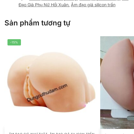
Đạo Giả Phụ Nữ Hồi Xuân
,
Âm đạo giả silicon trần
Sản phẩm tương tự
-15%
,
ÂM ĐẠO GIẢ NHƯ THẬT
ÂM ĐẠO GIẢ SILICON TRẦN