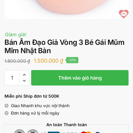
Giảm giá!
Bán Âm Đạo Giả Vòng 3 Bé Gái Mũm
Mĩm Nhật Bản
Giá
Giá
1.500.000
₫
1.800.000
₫
-17%
gốc
hiện
Bán
là:
tại
Thêm vào giỏ hàng
Âm
1.800.000 ₫.
là:
Đạo
Giả
1.500.000 ₫.
Miễn phí Ship đơn từ 500K
Vòng
Giao Nhanh khu vực nội thành
3
Đơn hàng xử lý mỗi ngày
Bé
Gái
An toàn Thanh toán
Mũm