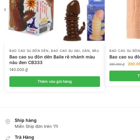
,
BAO CAO SU ĐÔN DÊN
BAO CAO SU GAI, GÂN, RÂU
BAO CAO SU ĐÔN
Bao cao su đôn dên Baile rẽ nhánh màu
Bao cao su đ
nâu đen CB333
Giá
200.0
380.000
₫
140.000
₫
gốc
là:
T
Thêm vào giỏ hàng
380.00
Ship hàng
Miển Ship đơn trên 1Tr
Trà Hàng