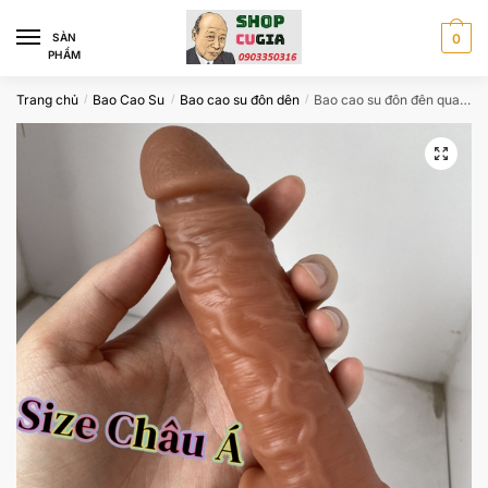
Skip
Skip
to
to
SÀN
0
PHẨM
navigation
content
Trang chủ
Bao Cao Su
Bao cao su đôn dên
Bao cao su đôn đên quai đeo Jiuai size chuẩn châu Á CB5522
/
/
/