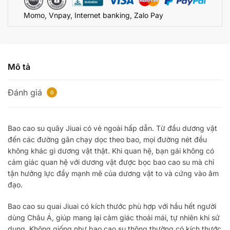
chuẩn
Momo, Vnpay, Internet banking, Zalo Pay
châu
Á
CB5522
số
lượng
Mô tả
Đánh giá
0
Bao cao su quây Jiuai có vẻ ngoài hấp dẫn. Từ đầu dương vật
đến các đường gân chạy dọc theo bao, mọi đường nét đều
không khác gì dương vật thật. Khi quan hệ, bạn gái không có
cảm giác quan hệ với dương vật được bọc bao cao su mà chỉ
tận hưởng lực đẩy mạnh mẽ của dương vật to và cứng vào âm
đạo.
Bao cao su quai Jiuai có kích thước phù hợp với hầu hết người
dùng Châu Á, giúp mang lại cảm giác thoải mái, tự nhiên khi sử
dụng. Không giống như bao cao su thông thường có kích thước