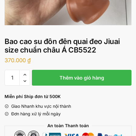
Bao cao su đôn đên quai đeo Jiuai
size chuẩn châu Á CB5522
370.000
₫
Bao
Thêm vào giỏ hàng
cao
su
đôn
Miễn phí Ship đơn từ 500K
đên
Giao Nhanh khu vực nội thành
quai
Đơn hàng xử lý mỗi ngày
đeo
Jiuai
An toàn Thanh toán
size