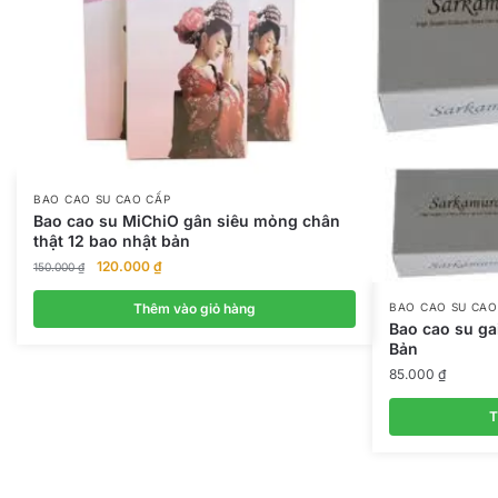
BAO CAO SU CAO CẤP
Bao cao su MiChiO gân siêu mỏng chân
thật 12 bao nhật bản
Giá
Giá
120.000
₫
150.000
₫
gốc
hiện
là:
tại
Thêm vào giỏ hàng
BAO CAO SU CAO
Bao cao su g
150.000 ₫.
là:
Bản
120.000 ₫.
85.000
₫
T