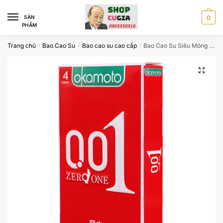
Skip
Skip
to
to
SÀN
0
PHẨM
navigation
content
Trang chủ
Bao Cao Su
Bao cao su cao cấp
Bao Cao Su Siêu Mỏng 0,01mm CBB560
/
/
/