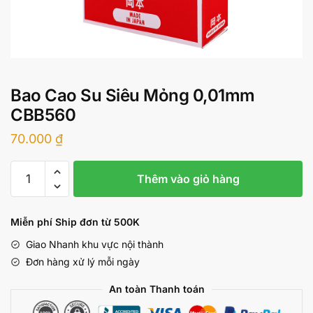
Bao Cao Su Siêu Mỏng 0,01mm
CBB560
70.000
₫
Bao
Thêm vào giỏ hàng
Cao
Su
Siêu
Miễn phí Ship đơn từ 500K
Mỏng
Giao Nhanh khu vực nội thành
0,01mm
Đơn hàng xử lý mỗi ngày
CBB560
số
An toàn Thanh toán
lượng