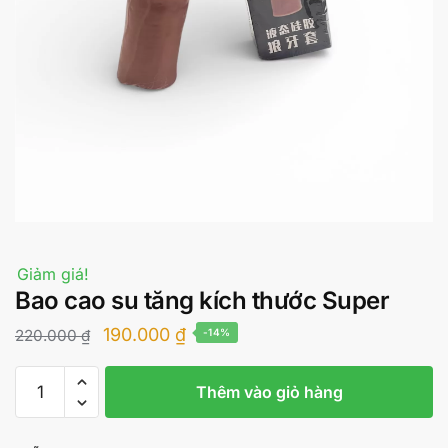
Giảm giá!
Bao cao su tăng kích thước Super
Giá
Giá
190.000
₫
220.000
₫
-14%
gốc
hiện
Bao
là:
tại
Thêm vào giỏ hàng
cao
220.000 ₫.
là:
su