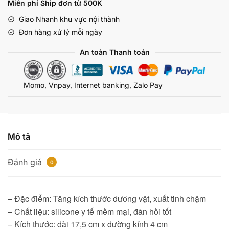
tăng
190.000 ₫.
Miễn phí Ship đơn từ 500K
kích
Giao Nhanh khu vực nội thành
thước
Đơn hàng xử lý mỗi ngày
Super
số
An toàn Thanh toán
lượng
Momo, Vnpay, Internet banking, Zalo Pay
Mô tả
Đánh giá
0
– Đặc điểm: Tăng kích thước dương vật, xuất tinh chậm
– Chất liệu: silicone y tế mềm mại, đàn hồi tốt
– Kích thước: dài 17,5 cm x đường kính 4 cm