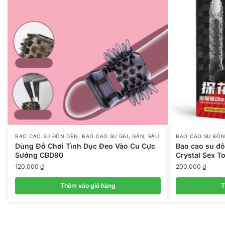
,
BAO CAO SU ĐÔN DÊN
BAO CAO SU GAI, GÂN, RÂU
BAO CAO SU ĐÔN
Dùng Đồ Chơi Tình Dục Đeo Vào Cu Cực
Bao cao su đ
Sướng CBD90
Crystal Sex 
120.000
₫
200.000
₫
Thêm vào giỏ hàng
T