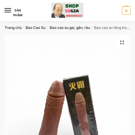
Skip
Skip
to
to
SÀN
0
PHẨM
navigation
content
Trang chủ
Bao Cao Su
Bao cao su gai, gân, râu
Bao cao su tăng kích thước Super
/
/
/