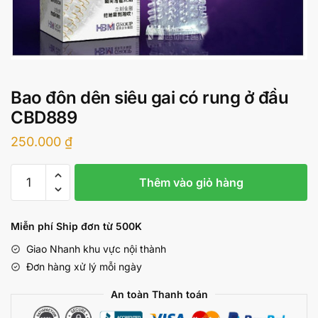
Bao đôn dên siêu gai có rung ở đầu
CBD889
250.000
₫
Bao
Thêm vào giỏ hàng
đôn
dên
siêu
Miễn phí Ship đơn từ 500K
gai
Giao Nhanh khu vực nội thành
có
Đơn hàng xử lý mỗi ngày
rung
ở
An toàn Thanh toán
đầu