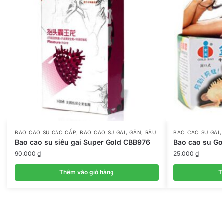
,
BAO CAO SU CAO CẤP
BAO CAO SU GAI, GÂN, RÂU
BAO CAO SU GAI,
Bao cao su siêu gai Super Gold CBB976
Bao cao su Go
90.000
₫
25.000
₫
Thêm vào giỏ hàng
T