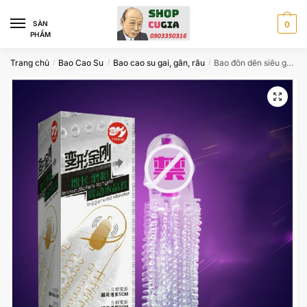
Skip
Skip
to
to
SÀN
0
PHẨM
navigation
content
Trang chủ
Bao Cao Su
Bao cao su gai, gân, râu
Bao đôn dên siêu gai có rung ở đầu CBD889
/
/
/