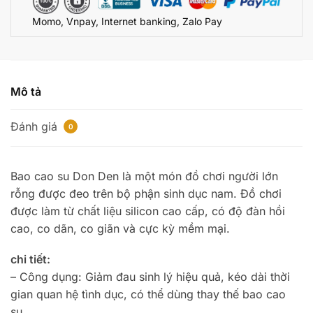
CBD889
Momo, Vnpay, Internet banking, Zalo Pay
số
lượng
Mô tả
Đánh giá
0
Bao cao su Don Den là một món đồ chơi người lớn
rỗng được đeo trên bộ phận sinh dục nam. Đồ chơi
được làm từ chất liệu silicon cao cấp, có độ đàn hồi
cao, co dãn, co giãn và cực kỳ mềm mại.
chi tiết:
– Công dụng: Giảm đau sinh lý hiệu quả, kéo dài thời
gian quan hệ tình dục, có thể dùng thay thế bao cao
su.