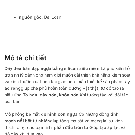
nguồn gốc:
Đài Loan
Mô tả chi tiết
Dây đeo bàn đạp ngựa bằng silicon siêu mềm
Là phụ kiện hỗ
trợ sinh lý dành cho nam giới muốn cải thiện khả năng kiểm soát
và kích thước xuất tinh khi giao hợp. mẫu thiết kế sản phẩm
tay
áo rỗng
giúp che phủ hoàn toàn dương vật thật, từ đó tạo ra
hiệu ứng
To hơn, dày hơn, khỏe hơn
Khi tương tác với đối tác
của bạn.
Mô phỏng bề mặt đế
hình con ngựa
Có những dòng
tĩnh
mạch nổi bật tự nhiên
giúp tăng ma sát và mang lại sự kích
thích rõ rệt cho bạn tình. phần
đầu tròn to
Giúp tạo áp lực và
độ đầy khi đưa vào.