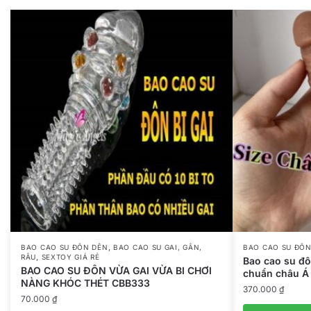
,
BAO CAO SU ĐÔN DÊN
BAO CAO SU GAI, GÂN,
BAO CAO SU ĐÔN
,
RÂU
SEXTOY GIÁ RẺ
Bao cao su đô
BAO CAO SU ĐÔN VỪA GAI VỪA BI CHƠI
chuẩn châu Á
NÀNG KHÓC THÉT CBB333
370.000
₫
70.000
₫