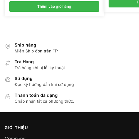
T
Thêm vào giỏ hàng
Ship hàng
Miển Ship đơn trên 1Tr
Trà Hàng
Trả hàng khi bị lỗi kỷ thuật
Sử dụng
Đọc kỹ hướng dẩn khi sử dụng
Thanh toán đa dạng
Chấp nhận tất cả phương thức.
GIỚI THIỆU
Company