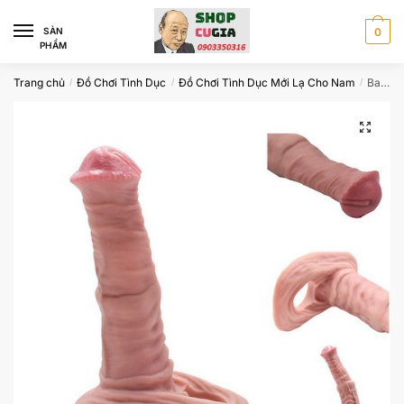
Skip
Skip
to
to
SÀN
0
PHẨM
navigation
content
Trang chủ
Đồ Chơi Tình Dục
Đồ Chơi Tình Dục Mới Lạ Cho Nam
Bao Đôn Silicon Cu Ngựa Nhỏ
/
/
/