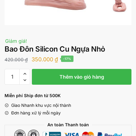
Giảm giá!
Bao Đôn Silicon Cu Ngựa Nhỏ
Giá
Giá
350.000
₫
420.000
₫
-17%
gốc
hiện
Bao
là:
tại
Thêm vào giỏ hàng
Đôn
420.000 ₫.
là:
Silicon
Cu
350.000 ₫.
Miễn phí Ship đơn từ 500K
Ngựa
Giao Nhanh khu vực nội thành
Nhỏ
Đơn hàng xử lý mỗi ngày
số
lượng
An toàn Thanh toán