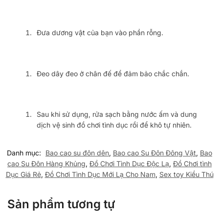
Đưa dương vật của bạn vào phần rỗng.
Đeo dây đeo ở chân đế để đảm bảo chắc chắn.
Sau khi sử dụng, rửa sạch bằng nước ấm và dung
dịch vệ sinh đồ chơi tình dục rồi để khô tự nhiên.
Danh mục:
Bao cao su đôn dên
,
Bao cao Su Đôn Đông Vật
,
Bao
cao Su Đôn Hàng Khủng
,
Đồ Chơi Tình Dục Độc Lạ
,
Đồ Chơi tình
Dục Giá Rẻ
,
Đồ Chơi Tình Dục Mới Lạ Cho Nam
,
Sex toy Kiểu Thú
Sản phẩm tương tự