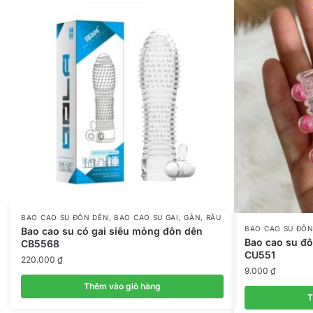
,
BAO CAO SU ĐÔN DÊN
BAO CAO SU GAI, GÂN, RÂU
BAO CAO SU ĐÔN
Bao cao su có gai siêu mỏng đôn dên
Bao cao su đô
CB5568
CU551
220.000
₫
9.000
₫
Thêm vào giỏ hàng
T