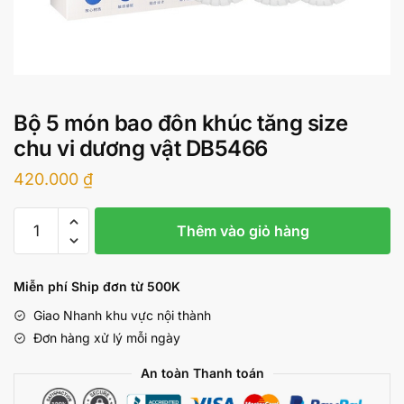
Bộ 5 món bao đôn khúc tăng size
chu vi dương vật DB5466
420.000
₫
Bộ
Thêm vào giỏ hàng
5
món
bao
Miễn phí Ship đơn từ 500K
đôn
Giao Nhanh khu vực nội thành
khúc
Đơn hàng xử lý mỗi ngày
tăng
size
An toàn Thanh toán
chu