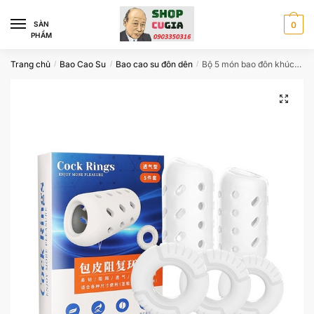
Skip
Skip
to
to
SÀN
0
PHẨM
navigation
content
Trang chủ
Bao Cao Su
Bao cao su đôn dên
Bộ 5 món bao đôn khúc tăng size chu vi dương vật DB5466
/
/
/