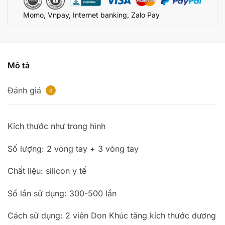
vi
Momo, Vnpay, Internet banking, Zalo Pay
dương
vật
DB5466
số
lượng
Mô tả
Đánh giá
0
Kích thước như trong hình
Số lượng: 2 vòng tay + 3 vòng tay
Chất liệu: silicon y tế
Số lần sử dụng: 300-500 lần
Cách sử dụng: 2 viên Don Khúc tăng kích thước dương