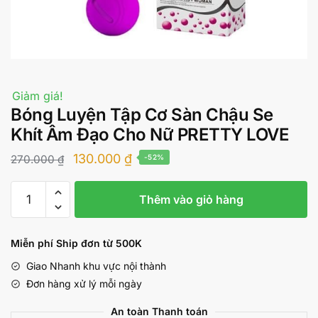
Giảm giá!
Bóng Luyện Tập Cơ Sàn Chậu Se
Khít Âm Đạo Cho Nữ PRETTY LOVE
Giá
Giá
130.000
₫
270.000
₫
-52%
gốc
hiện
Bóng
là:
tại
Thêm vào giỏ hàng
Luyện
270.000 ₫.
là:
Tập
Cơ
130.000 ₫.
Miễn phí Ship đơn từ 500K
Sàn
Giao Nhanh khu vực nội thành
Chậu
Đơn hàng xử lý mỗi ngày
Se
Khít
An toàn Thanh toán