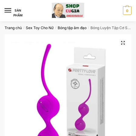
Skip
Skip
to
to
SÀN
0
PHẨM
navigation
content
Trang chủ
Sex Toy Cho Nữ
Bóng tập âm đạo
Bóng Luyện Tập Cơ Sàn Chậu Se Khít Âm Đạo Cho Nữ PRETTY LOVE
/
/
/