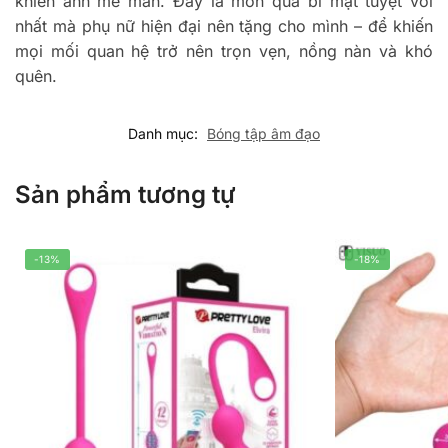
khiến anh mê mẩn. Đây là món quà bí mật tuyệt vời
nhất mà phụ nữ hiện đại nên tặng cho mình – để khiến
mọi mối quan hệ trở nên trọn vẹn, nồng nàn và khó
quên.
Danh mục:
Bóng tập âm đạo
Sản phẩm tương tự
-13%
-18%