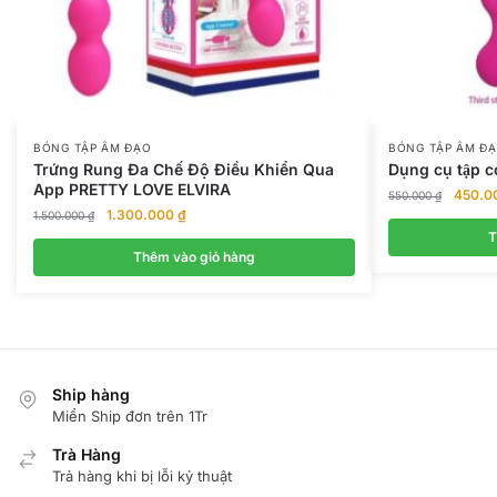
BÓNG TẬP ÂM ĐẠO
BÓNG TẬP ÂM Đ
Trứng Rung Đa Chế Độ Điều Khiển Qua
Dụng cụ tập 
App PRETTY LOVE ELVIRA
Giá
450.0
550.000
₫
Giá
Giá
1.300.000
₫
gốc
1.500.000
₫
gốc
hiện
là:
T
là:
tại
Thêm vào giỏ hàng
550.00
1.500.000 ₫.
là:
1.300.000 ₫.
Ship hàng
Miển Ship đơn trên 1Tr
Trà Hàng
Trả hàng khi bị lỗi kỷ thuật