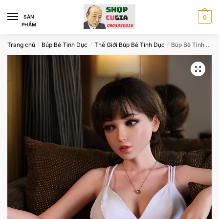
Skip
Skip
to
to
SÀN
0
PHẨM
navigation
content
Trang chủ
Búp Bê Tình Dục
Thế Giới Búp Bê Tình Dục
Búp Bê Tình Dục Cao Cấp 99% Như Thật – Cao 150cm – Cô Bé Mới Lớn Nhỏ Xinh Ngây Thơ
/
/
/