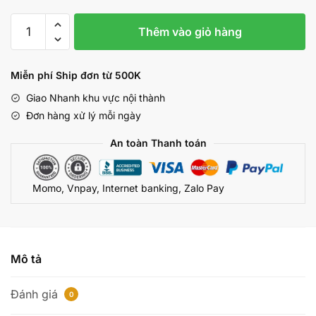
Búp
Thêm vào giỏ hàng
Bê
Tình
Dục
Miễn phí Ship đơn từ 500K
Cao
Giao Nhanh khu vực nội thành
Cấp
Đơn hàng xử lý mỗi ngày
99%
Như
An toàn Thanh toán
Thật
-
Momo, Vnpay, Internet banking, Zalo Pay
Cao
150cm
-
Cô
Bé
Mô tả
Mới
Lớn
Đánh giá
0
Nhỏ