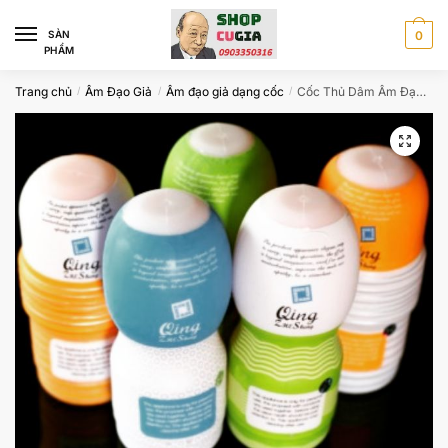
Skip
Skip
to
to
SÀN
0
PHẨM
navigation
content
Trang chủ
Âm Đạo Giả
Âm đạo giả dạng cốc
Cốc Thủ Dâm Âm Đạo Giả CAD7787
/
/
/