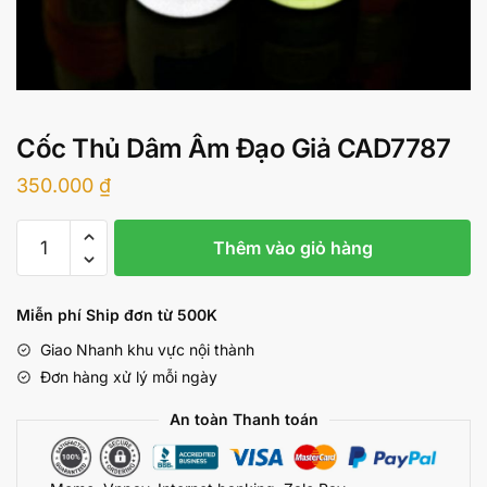
Cốc Thủ Dâm Âm Đạo Giả CAD7787
350.000
₫
Cốc
Thêm vào giỏ hàng
Thủ
Dâm
Âm
Miễn phí Ship đơn từ 500K
Đạo
Giao Nhanh khu vực nội thành
Giả
Đơn hàng xử lý mỗi ngày
CAD7787
số
An toàn Thanh toán
lượng