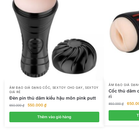
ÂM ĐẠO GIẢ DẠN
,
,
ÂM ĐẠO GIẢ DẠNG CỐC
SEXTOY CHO GAY
SEXTOY
Cốc thủ dâm 
GIÁ RẺ
rỉ
Đèn pin thủ dâm kiểu hậu môn pink putt
Giá
650.0
850.000
₫
Giá
Giá
550.000
₫
650.000
₫
gốc
gốc
hiện
là:
T
là:
tại
Thêm vào giỏ hàng
850.00
650.000 ₫.
là:
550.000 ₫.