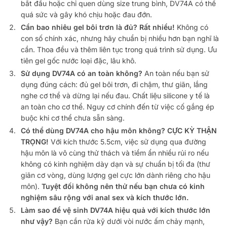
bắt đầu hoặc chỉ quen dùng size trung bình, DV74A có thể
quá sức và gây khó chịu hoặc đau đớn.
Cần bao nhiêu gel bôi trơn là đủ?
Rất nhiều!
Không có
con số chính xác, nhưng hãy chuẩn bị nhiều hơn bạn nghĩ là
cần. Thoa đều và thêm liên tục trong quá trình sử dụng. Ưu
tiên gel gốc nước loại đặc, lâu khô.
Sử dụng DV74A có an toàn không?
An toàn nếu bạn sử
dụng đúng cách: đủ gel bôi trơn, đi chậm, thư giãn, lắng
nghe cơ thể và dừng lại nếu đau. Chất liệu silicone y tế là
an toàn cho cơ thể. Nguy cơ chính đến từ việc cố gắng ép
buộc khi cơ thể chưa sẵn sàng.
Có thể dùng DV74A cho hậu môn không?
CỰC KỲ THẬN
TRỌNG!
Với kích thước 5.5cm, việc sử dụng qua đường
hậu môn là vô cùng thử thách và tiềm ẩn nhiều rủi ro nếu
không có kinh nghiệm dày dạn và sự chuẩn bị tối đa (thư
giãn cơ vòng, dùng lượng gel cực lớn dành riêng cho hậu
môn).
Tuyệt đối không nên thử nếu bạn chưa có kinh
nghiệm sâu rộng với anal sex và kích thước lớn.
Làm sao để vệ sinh DV74A hiệu quả với kích thước lớn
như vậy?
Bạn cần rửa kỹ dưới vòi nước ấm chảy mạnh,