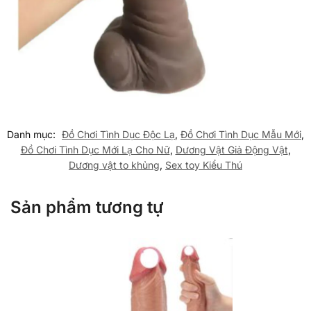
Danh mục:
Đồ Chơi Tình Dục Độc Lạ
,
Đồ Chơi Tình Dục Mẫu Mới
,
Đồ Chơi Tình Dục Mới Lạ Cho Nữ
,
Dương Vật Giả Động Vật
,
Dương vật to khủng
,
Sex toy Kiểu Thú
Sản phẩm tương tự