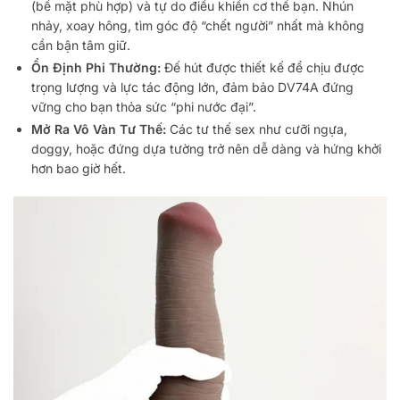
(bề mặt phù hợp) và tự do điều khiển cơ thể bạn. Nhún
nhảy, xoay hông, tìm góc độ “chết người” nhất mà không
cần bận tâm giữ.
Ổn Định Phi Thường:
Đế hút được thiết kế để chịu được
trọng lượng và lực tác động lớn, đảm bảo DV74A đứng
vững cho bạn thỏa sức “phi nước đại”.
Mở Ra Vô Vàn Tư Thế:
Các tư thế sex như cưỡi ngựa,
doggy, hoặc đứng dựa tường trở nên dễ dàng và hứng khởi
hơn bao giờ hết.