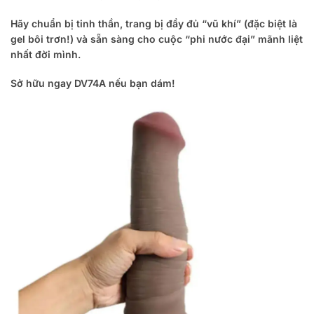
Hãy chuẩn bị tinh thần, trang bị đầy đủ “vũ khí” (đặc biệt là
gel bôi trơn!) và sẵn sàng cho cuộc “phi nước đại” mãnh liệt
nhất đời mình.
Sở hữu ngay DV74A nếu bạn dám!