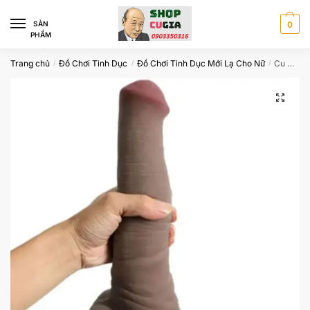
Skip
Skip
to
to
SÀN
0
PHẨM
navigation
content
Trang chủ
Đồ Chơi Tình Dục
Đồ Chơi Tình Dục Mới Lạ Cho Nữ
Cu Giả Khủng Cao Cấp Kiểu Ngựa Cho Nữ Kích Thích Cực Phê
/
/
/