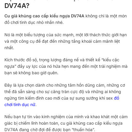
DV74A?
Cu giả khủng cao cấp kiểu ngựa DV74A
không chỉ là một món
đồ chơi tình dục nhỏ nhắn nhé.
Nó là một biểu tượng của sức mạnh, một lời thách thức giới hạn
và một công cụ để đạt đến những tầng khoái cảm mãnh liệt
nhất.
Kích thước đồ sộ, trọng lượng đáng nể và thiết kế “kiểu cặc
ngựa” đầy uy lực của nó hứa hẹn mang đến một trải nghiệm mà
bạn sẽ không bao giờ quên.
Đây là lựa chọn dành cho những tâm hồn dũng cảm, những cơ
thể đã sẵn sàng cho sự căng tràn cực độ và những ai không
ngừng tìm kiếm đỉnh cao mới của sự sung sướng khi sex
đồ
chơi tình dục nữ
.
Nếu bạn tự tin vào kinh nghiệm của mình và khao khát một cảm
giác bị chiếm lĩnh hoàn toàn, cu giả khủng cao cấp kiểu ngựa
DV74A đang chờ đợi để được bạn “thuần hóa”.