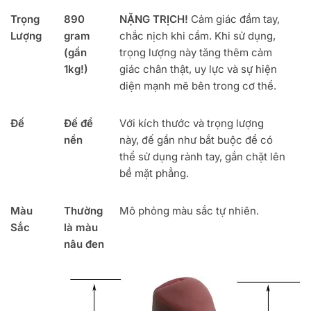
Trọng
890
NẶNG TRỊCH!
Cảm giác đầm tay,
Lượng
gram
chắc nịch khi cầm. Khi sử dụng,
(gần
trọng lượng này tăng thêm cảm
1kg!)
giác chân thật, uy lực và sự hiện
diện mạnh mẽ bên trong cơ thể.
Đế
Đế để
Với kích thước và trọng lượng
nền
này, đế gần như bắt buộc để có
thể sử dụng rảnh tay, gắn chặt lên
bề mặt phẳng.
Màu
Thường
Mô phỏng màu sắc tự nhiên.
Sắc
là màu
nâu đen