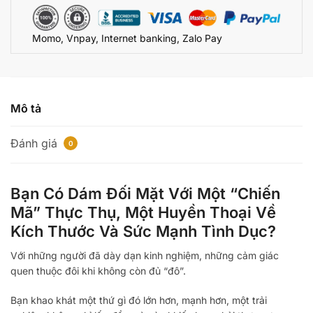
Nữ
Kích
Momo, Vnpay, Internet banking, Zalo Pay
Thích
Cực
Phê
số
lượng
Mô tả
Đánh giá
0
Bạn Có Dám Đối Mặt Với Một “Chiến
Mã” Thực Thụ, Một Huyền Thoại Về
Kích Thước Và Sức Mạnh Tình Dục?
Với những người đã dày dạn kinh nghiệm, những cảm giác
quen thuộc đôi khi không còn đủ “đô”.
Bạn khao khát một thứ gì đó lớn hơn, mạnh hơn, một trải