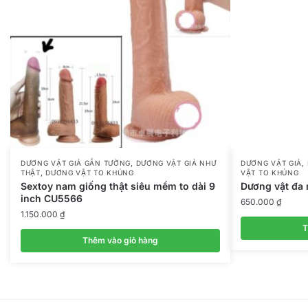
,
,
DƯƠNG VẬT GIẢ GẮN TƯỜNG
DƯƠNG VẬT GIẢ NHƯ
DƯƠNG VẬT GIẢ
,
THẬT
DƯƠNG VẬT TO KHỦNG
VẬT TO KHỦNG
Sextoy nam giống thật siêu mềm to dài 9
Dương vật đa
inch CU5566
650.000
₫
1.150.000
₫
T
Thêm vào giỏ hàng