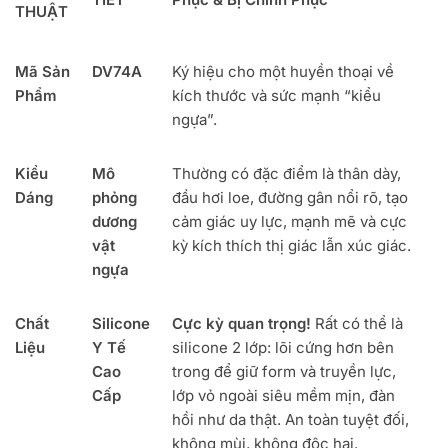
THUẬT
Mã Sản
DV74A
Ký hiệu cho một huyền thoại về
Phẩm
kích thước và sức mạnh “kiểu
ngựa”.
Kiểu
Mô
Thường có đặc điểm là thân dày,
Dáng
phỏng
đầu hơi loe, đường gân nổi rõ, tạo
dương
cảm giác uy lực, mạnh mẽ và cực
vật
kỳ kích thích thị giác lẫn xúc giác.
ngựa
Chất
Silicone
Cực kỳ quan trọng!
Rất có thể là
Liệu
Y Tế
silicone 2 lớp: lõi cứng hơn bên
Cao
trong để giữ form và truyền lực,
Cấp
lớp vỏ ngoài siêu mềm mịn, đàn
hồi như da thật. An toàn tuyệt đối,
không mùi, không độc hại.