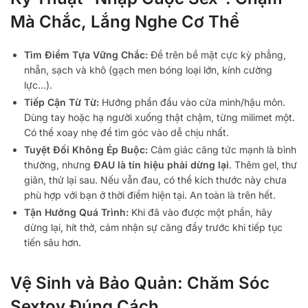
Mà Chắc, Lắng Nghe Cơ Thể
Tìm Điểm Tựa Vững Chắc:
Để trên bề mặt cực kỳ phẳng,
nhẵn, sạch và khô (gạch men bóng loại lớn, kính cường
lực…).
Tiếp Cận Từ Từ:
Hướng phần đầu vào cửa mình/hậu môn.
Dùng tay hoặc hạ người xuống thật chậm, từng milimet một.
Có thể xoay nhẹ để tìm góc vào dễ chịu nhất.
Tuyệt Đối Không Ép Buộc:
Cảm giác căng tức mạnh là bình
thường, nhưng
ĐAU là tín hiệu phải dừng lại
. Thêm gel, thư
giãn, thử lại sau. Nếu vẫn đau, có thể kích thước này chưa
phù hợp với bạn ở thời điểm hiện tại. An toàn là trên hết.
Tận Hưởng Quá Trình:
Khi đã vào được một phần, hãy
dừng lại, hít thở, cảm nhận sự căng đầy trước khi tiếp tục
tiến sâu hơn.
Vệ Sinh và Bảo Quản: Chăm Sóc
Sextoy Đúng Cách