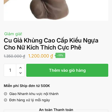
Giảm giá!
Cu Giả Khủng Cao Cấp Kiểu Ngựa
Cho Nữ Kích Thích Cực Phê
Giá
Giá
1.200.000
₫
1.350.000
₫
-11%
gốc
hiện
Cu
là:
tại
Thêm vào giỏ hàng
Giả
1.350.000 ₫.
là:
Khủng
Cao
1.200.000 ₫.
Miễn phí Ship đơn từ 500K
Cấp
Giao Nhanh khu vực nội thành
Kiểu
Đơn hàng xử lý mỗi ngày
Ngựa
Cho
An toàn Thanh toán