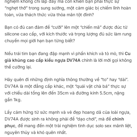
nghiệm không chỉ lấp đầy mà còn khiến bạn phải thực sự
“nghẹt thở” trong sung sướng, một cảm giác bị chiếm lĩnh hoàn
toàn, vừa thách thức vừa thỏa mãn tột đỉnh?
Bạn có đủ can đảm để “cưỡi” lên một “chiến mã” được đúc từ
silicone cao cấp, với kích thước và trọng lượng đủ sức làm rung
chuyển mọi giới hạn bạn từng biết?
Nếu trái tim bạn đang đập mạnh vì phấn khích và tò mò, thì
Cu
giả khủng cao cấp kiểu ngựa DV74A
chính là lời mời gọi không
thể cưỡng lại.
Hãy quên đi những định nghĩa thông thường về “to” hay “dài”.
DV74A là một đẳng cấp khác, một “quái vật chà bá” thực sự
với chiều dài tổng lên đến 35cm và đường kính 5.5cm, nặng
gần 1kg.
Lấy cảm hứng từ sức mạnh và vẻ đẹp hoang dã của loài ngựa,
DV74A được sinh ra không phải để “dạo chơi”, mà để
chinh
phục
, để mang đến một trải nghiệm tình dục solo sex mãnh liệt,
nguyên thủy và khó quên nhất.