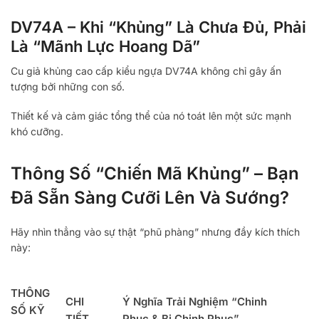
DV74A – Khi “Khủng” Là Chưa Đủ, Phải
Là “Mãnh Lực Hoang Dã”
Cu giả khủng cao cấp kiểu ngựa DV74A không chỉ gây ấn
tượng bởi những con số.
Thiết kế và cảm giác tổng thể của nó toát lên một sức mạnh
khó cưỡng.
Thông Số “Chiến Mã Khủng” – Bạn
Đã Sẵn Sàng Cưỡi Lên Và Sướng?
Hãy nhìn thẳng vào sự thật “phũ phàng” nhưng đầy kích thích
này:
THÔNG
CHI
Ý Nghĩa Trải Nghiệm “Chinh
SỐ KỸ
TIẾT
Phục & Bị Chinh Phục”