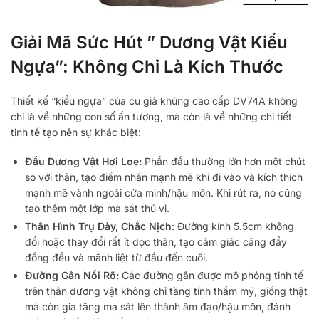
Giải Mã Sức Hút ” Dương Vật Kiểu
Ngựa”: Không Chỉ Là Kích Thước
Thiết kế “kiểu ngựa” của cu giả khủng cao cấp DV74A không
chỉ là về những con số ấn tượng, mà còn là về những chi tiết
tinh tế tạo nên sự khác biệt:
Đầu Dương Vật Hơi Loe:
Phần đầu thường lớn hơn một chút
so với thân, tạo điểm nhấn mạnh mẽ khi đi vào và kích thích
mạnh mẽ vành ngoài cửa mình/hậu môn. Khi rút ra, nó cũng
tạo thêm một lớp ma sát thú vị.
Thân Hình Trụ Dày, Chắc Nịch:
Đường kính 5.5cm không
đổi hoặc thay đổi rất ít dọc thân, tạo cảm giác căng đầy
đồng đều và mãnh liệt từ đầu đến cuối.
Đường Gân Nổi Rõ:
Các đường gân được mô phỏng tinh tế
trên thân dương vật không chỉ tăng tính thẩm mỹ, giống thật
mà còn gia tăng ma sát lên thành âm đạo/hậu môn, đánh