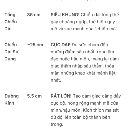
Tổng
35 cm
SIÊU KHỦNG!
Chiều dài tổng thể
Chiều
gây choáng ngợp, thể hiện quy
Dài
mô và sức mạnh của “chiến mã”.
Chiều
~25 cm
CỰC DÀI!
Đủ sức chạm đến
Dài Sử
những điểm sâu nhất trong âm
Dụng
đạo hoặc hậu môn, mang lại cảm
giác thâm nhập sâu thẳm, thỏa
mãn những khao khát mãnh liệt
nhất.
Đường
5.5 cm
RẤT LỚN!
Tạo cảm giác căng đầy
Kính
cực độ, nong rộng mạnh mẽ cửa
mình/hậu môn. Kích thích ma sát
dữ dội lên toàn bộ thành bên
trong.