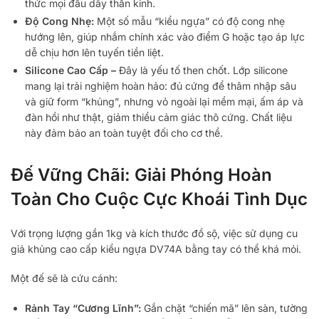
thức mọi đầu dây thần kinh.
Độ Cong Nhẹ:
Một số mẫu “kiểu ngựa” có độ cong nhẹ
hướng lên, giúp nhắm chính xác vào điểm G hoặc tạo áp lực
dễ chịu hơn lên tuyến tiền liệt.
Silicone Cao Cấp –
Đây là yếu tố then chốt. Lớp silicone
mang lại trải nghiệm hoàn hảo: đủ cứng để thâm nhập sâu
và giữ form “khủng”, nhưng vỏ ngoài lại mềm mại, ấm áp và
đàn hồi như thật, giảm thiểu cảm giác thô cứng. Chất liệu
này đảm bảo an toàn tuyệt đối cho cơ thể.
Đế Vững Chãi: Giải Phóng Hoàn
Toàn Cho Cuộc Cực Khoái Tình Dục
Với trọng lượng gần 1kg và kích thước đồ sộ, việc sử dụng cu
giả khủng cao cấp kiểu ngựa DV74A bằng tay có thể khá mỏi.
Một đế sẽ là cứu cánh:
Rảnh Tay “Cương Lĩnh”:
Gắn chặt “chiến mã” lên sàn, tường