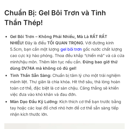
Chuẩn Bị: Gel Bôi Trơn và Tinh
Thần Thép!
Gel Bôi Trơn – Không Phải Nhiều, Mà Là RẤT RẤT
NHIỀU!
Đây là điều
TỐI QUAN TRỌNG
. Với đường kính
5.5cm, bạn cần một lượng
gel bôi trơn
gốc nước chất lượng
cao cực kỳ hào phóng. Thoa đều khắp “chiến mã” và cả cửa
mình/hậu môn. Thêm liên tục nếu cần.
Đừng bao giờ thử
dùng DV74A mà không có đủ gel!
Tinh Thần Sẵn Sàng:
Chuẩn bị tâm lý cho một trải nghiệm
mãnh liệt. Thư giãn là chìa khóa. Hít thở sâu, thả lỏng hoàn
toàn cơ thể, đặc biệt là cơ sàn chậu. Căng thẳng sẽ khiến
việc đưa vào khó khăn và đau đớn.
Màn Dạo Đầu Kỹ Lưỡng:
Kích thích cơ thể bạn trước bằng
tay hoặc các loại đồ chơi nhỏ hơn để cơ thể sẵn sàng tiếp
nhận kích thước lớn.