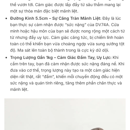
thể vươn tới. Cảm giác được lấp đầy từ sâu thẳm mang lại
một sự thỏa mãn đặc biệt mãnh liệt.
Đường Kính 5.5cm – Sự Căng Tràn Mãnh Liệt:
Đây là lúc
bạn thực sự cảm nhận được “sức nặng” của DV74A. Cửa
mình hoặc hậu môn của bạn sẽ được nong rộng một cách từ
từ nhưng đầy uy lực. Cảm giác căng tức, bị chiếm lĩnh hoàn
toàn có thể khiến bạn vừa choáng ngợp vừa sung sướng tột
độ. Ma sát lên toàn bộ thành trong là cực kỳ dữ dội.
Trọng Lượng Gần 1kg – Cảm Giác Đầm Tay, Uy Lực:
Khi
cầm trên tay, bạn đã cảm nhận được sức nặng đáng nể. Khi
đưa vào cơ thể, trọng lượng này tạo ra một cảm giác hiện
diện rất thật, rất “đầm”, khiến mỗi chuyển động đều có một
sức nặng và quán tính riêng, tăng thêm phần chân thực và
mãnh liệt.