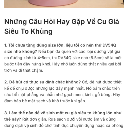
Những Câu Hỏi Hay Gặp Về Cu Giả
Siêu To Khủng
1. Tôi chưa từng dùng size lớn, liệu tôi có nên thử DV54Q
size nhỏ không?
Nếu bạn đã quen với các loại dương vật giả
có đường kính từ 4-5cm, thì DV54Q size nhỏ (6.5cm) sẽ là một
bước tiến đầy hứng khởi. Hãy nhớ luôn dùng thật nhiều gel bôi
trơn và đi thật chậm.
2. Đế hút có thực sự dính chắc không?
Có, đế hút được thiết
kế để chịu được những lực đẩy mạnh nhất. Nó bám chắc trên
các bề mặt phẳng và nhẵn như gạch men, kính, gỗ bóng. Hãy
đảm bảo bề mặt sạch và khô trước khi gắn.
3. Làm thế nào để vệ sinh một cu giả siêu to khủng lớn như
thế này?
Rất đơn giản. Rửa sạch dưới vòi nước ấm và dùng
dung dịch vệ sinh đồ chơi tình dục chuyên dụng hoặc xà phòng