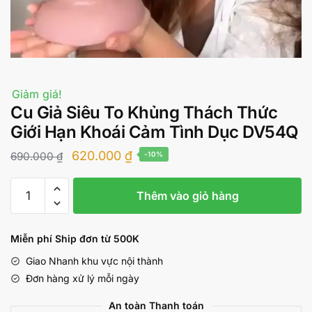
Giảm giá!
Cu Giả Siêu To Khủng Thách Thức
Giới Hạn Khoái Cảm Tình Dục DV54Q
Giá
Giá
620.000
₫
690.000
₫
-10%
gốc
hiện
Cu
là:
tại
Thêm vào giỏ hàng
Giả
690.000 ₫.
là:
Siêu
To
620.000 ₫.
Miễn phí Ship đơn từ 500K
Khủng
Giao Nhanh khu vực nội thành
Thách
Đơn hàng xử lý mỗi ngày
Thức
Giới
An toàn Thanh toán