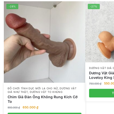
-28%
-27%
DƯƠNG VẬT GIẢ G
Dương Vật Gi
Lovetoy King 
Giá
550.0
750.000
₫
gốc
,
ĐỒ CHƠI TÌNH DỤC MỚI LẠ CHO NỮ
DƯƠNG VẬT
,
GIẢ NHƯ THẬT
DƯƠNG VẬT TO KHỦNG
là:
T
Chim Giả Đàn Ông Không Rung Kích Cỡ
750.00
To
Giá
Giá
650.000
₫
900.000
₫
gốc
hiện