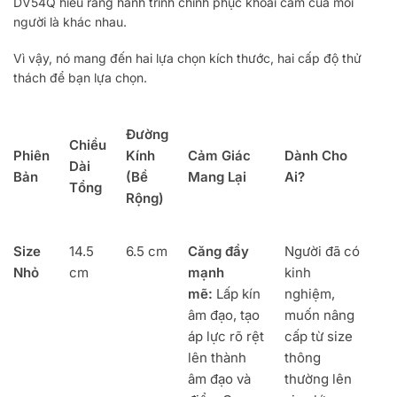
DV54Q hiểu rằng hành trình chinh phục khoái cảm của mỗi
người là khác nhau.
Vì vậy, nó mang đến hai lựa chọn kích thước, hai cấp độ thử
thách để bạn lựa chọn.
Đường
Chiều
Phiên
Kính
Cảm Giác
Dành Cho
Dài
Bản
(Bề
Mang Lại
Ai?
Tổng
Rộng)
Size
14.5
6.5 cm
Căng đầy
Người đã có
Nhỏ
cm
mạnh
kinh
mẽ:
Lấp kín
nghiệm,
âm đạo, tạo
muốn nâng
áp lực rõ rệt
cấp từ size
lên thành
thông
âm đạo và
thường lên