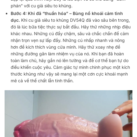
phán” với cu giả siêu to khủng.
Bước 4: Khi đã “thuần hóa” – Bùng nổ khoái cảm tình
dục.
Khi cu giả siêu to khủng DV54Q đã vào sâu bên trong,
đó là lúc bữa tiệc thực sự bắt đầu. Hãy thử những nhịp điệu
khác nhau. Những cú đẩy chậm, sâu và chắc chắn để cảm
nhận trọn vẹn sự lấp đầy. Những cú nhấp nhanh và nông
hơn để kích thích vùng cửa mình. Hãy thử xoay nhẹ để
những đường gân làm nhiệm vụ của nó. Khi bạn đã hoàn
toàn làm chủ, hãy gắn nó lên tường và để cơ thể bạn tự do
điều khiển cuộc yêu. Cảm giác tự mình chinh phục một kích
thước khủng như vậy sẽ mang lại một cơn cực khoái mạnh
mẽ cả về thể chất lẫn tinh thần.