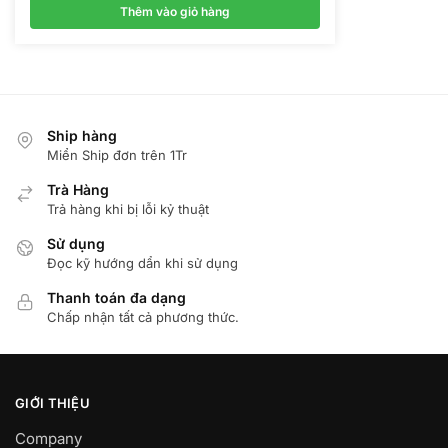
là:
tại
Thêm vào giỏ hàng
900.000 ₫.
là:
650.000 ₫.
Ship hàng
Miển Ship đơn trên 1Tr
Trà Hàng
Trả hàng khi bị lỗi kỷ thuật
Sử dụng
Đọc kỹ hướng dẩn khi sử dụng
Thanh toán đa dạng
Chấp nhận tất cả phương thức.
GIỚI THIỆU
Company