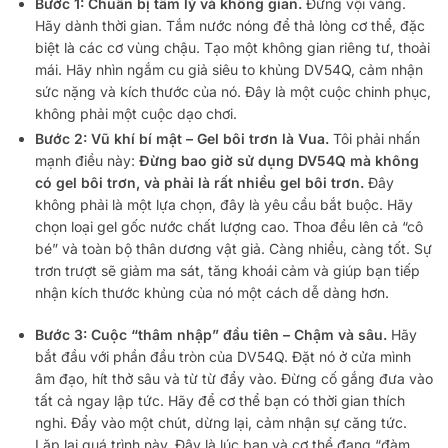
Bước 1: Chuẩn bị tâm lý và không gian.
Đừng vội vàng.
Hãy dành thời gian. Tắm nước nóng để thả lỏng cơ thể, đặc
biệt là các cơ vùng chậu. Tạo một không gian riêng tư, thoải
mái. Hãy nhìn ngắm cu giả siêu to khủng DV54Q, cảm nhận
sức nặng và kích thước của nó. Đây là một cuộc chinh phục,
không phải một cuộc dạo chơi.
Bước 2: Vũ khí bí mật – Gel bôi trơn là Vua.
Tôi phải nhấn
mạnh điều này:
Đừng bao giờ sử dụng DV54Q mà không
có gel bôi trơn, và phải là rất nhiều gel bôi trơn.
Đây
không phải là một lựa chọn, đây là yêu cầu bắt buộc. Hãy
chọn loại gel gốc nước chất lượng cao. Thoa đều lên cả “cô
bé” và toàn bộ thân dương vật giả. Càng nhiều, càng tốt. Sự
trơn trượt sẽ giảm ma sát, tăng khoái cảm và giúp bạn tiếp
nhận kích thước khủng của nó một cách dễ dàng hơn.
Bước 3: Cuộc “thâm nhập” đầu tiên – Chậm và sâu.
Hãy
bắt đầu với phần đầu tròn của DV54Q. Đặt nó ở cửa mình
âm đạo, hít thở sâu và từ từ đẩy vào. Đừng cố gắng đưa vào
tất cả ngay lập tức. Hãy để cơ thể bạn có thời gian thích
nghi. Đẩy vào một chút, dừng lại, cảm nhận sự căng tức.
Lặp lại quá trình này. Đây là lúc bạn và cơ thể đang “đàm