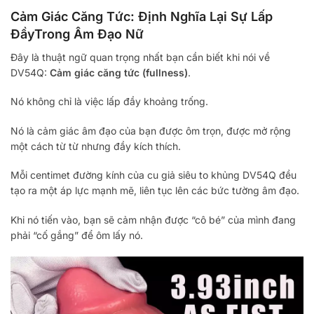
Cảm Giác Căng Tức: Định Nghĩa Lại Sự Lấp
ĐầyTrong Âm Đạo Nữ
Đây là thuật ngữ quan trọng nhất bạn cần biết khi nói về
DV54Q:
Cảm giác căng tức (fullness)
.
Nó không chỉ là việc lấp đầy khoảng trống.
Nó là cảm giác âm đạo của bạn được ôm trọn, được mở rộng
một cách từ từ nhưng đầy kích thích.
Mỗi centimet đường kính của cu giả siêu to khủng DV54Q đều
tạo ra một áp lực mạnh mẽ, liên tục lên các bức tường âm đạo.
Khi nó tiến vào, bạn sẽ cảm nhận được “cô bé” của mình đang
phải “cố gắng” để ôm lấy nó.