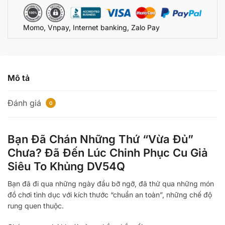
Hạn
Khoái
Momo, Vnpay, Internet banking, Zalo Pay
Cảm
Tình
Dục
DV54Q
số
Mô tả
lượng
Đánh giá
0
Bạn Đã Chán Những Thứ “Vừa Đủ”
Chưa? Đã Đến Lúc Chinh Phục Cu Giả
Siêu To Khủng DV54Q
Bạn đã đi qua những ngày đầu bỡ ngỡ, đã thử qua những món
đồ chơi tình dục với kích thước “chuẩn an toàn”, những chế độ
rung quen thuộc.