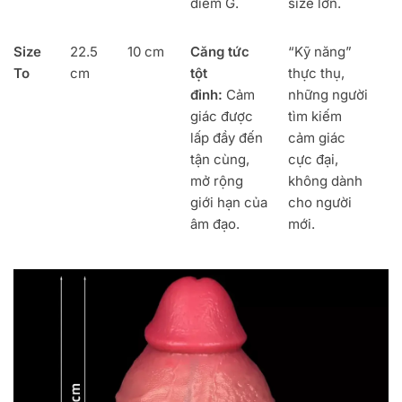
điểm G.
size lớn.
Size
22.5
10 cm
Căng tức
“Kỹ năng”
To
cm
tột
thực thụ,
đỉnh:
Cảm
những người
giác được
tìm kiếm
lấp đầy đến
cảm giác
tận cùng,
cực đại,
mở rộng
không dành
giới hạn của
cho người
âm đạo.
mới.