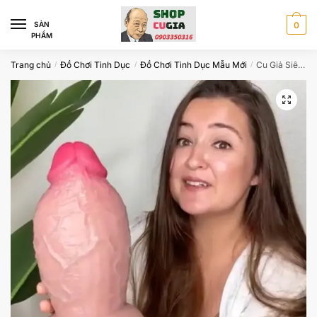
Skip
Skip
to
to
SÀN
0
PHẨM
navigation
content
Trang chủ
Đồ Chơi Tình Dục
Đồ Chơi Tình Dục Mẫu Mới
Cu Giả Siêu To Khủng Thách Thức Giới Hạn Khoái Cảm Tình Dục DV54Q
/
/
/