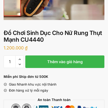
Đồ Chơi Sinh Dục Cho Nữ Rung Thụt
Mạnh CU4440
1.200.000
₫
Đồ
Thêm vào giỏ hàng
Chơi
Sinh
Dục
Miễn phí Ship đơn từ 500K
Cho
Giao Nhanh khu vực nội thành
Nữ
Đơn hàng xử lý mỗi ngày
Rung
Thụt
An toàn Thanh toán
Mạnh