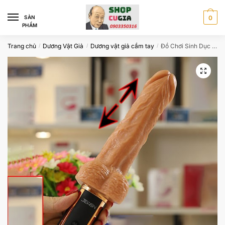
Skip
Skip
to
to
SÀN
0
PHẨM
navigation
content
Trang chủ
Dương Vật Giả
Dương vật giả cầm tay
Đồ Chơi Sinh Dục Cho Nữ Rung Thụt Mạnh CU4440
/
/
/