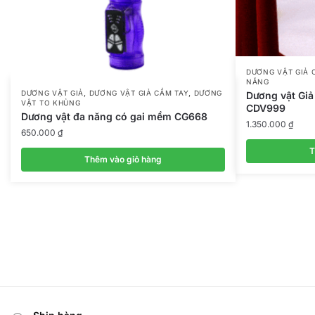
DƯƠNG VẬT GIẢ 
NĂNG
,
,
DƯƠNG VẬT GIẢ
DƯƠNG VẬT GIẢ CẦM TAY
DƯƠNG
Dương vật Giả
VẬT TO KHỦNG
CDV999
Dương vật đa năng có gai mềm CG668
1.350.000
₫
650.000
₫
T
Thêm vào giỏ hàng