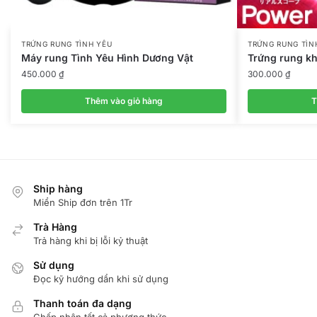
TRỨNG RUNG TÌNH YÊU
TRỨNG RUNG TÌN
Máy rung Tình Yêu Hình Dương Vật
Trứng rung k
450.000
₫
300.000
₫
Thêm vào giỏ hàng
T
Ship hàng
Miển Ship đơn trên 1Tr
Trà Hàng
Trả hàng khi bị lỗi kỷ thuật
Sử dụng
Đọc kỹ hướng dẩn khi sử dụng
Thanh toán đa dạng