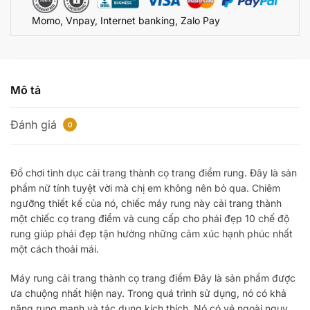
trang
Momo, Vnpay, Internet banking, Zalo Pay
cọ
trang
điểm
số
lượng
Mô tả
Đánh giá
0
Đồ chơi tình dục cải trang thành cọ trang điểm rung. Đây là sản
phẩm nữ tính tuyệt vời mà chị em không nên bỏ qua. Chiêm
ngưỡng thiết kế của nó, chiếc máy rung này cải trang thành
một chiếc cọ trang điểm và cung cấp cho phái đẹp 10 chế độ
rung giúp phái đẹp tận hưởng những cảm xúc hạnh phúc nhất
một cách thoải mái.
Máy rung cải trang thành cọ trang điểm Đây là sản phẩm được
ưa chuộng nhất hiện nay. Trong quá trình sử dụng, nó có khả
năng rung mạnh và tác dụng kích thích. Nó có vẻ ngoài ngụy