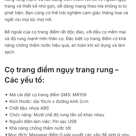
trang và thiết kế nhỏ gọn, dễ dàng mang theo mà không lo bị
phát hiện. Bạn cũng có thể trải nghiệm cảm giác thăng hoa và
ngất xỉu mọi lúc mọi nơi.
Bề ngoài của cọ trang điểm rất độc đáo, với đầu cọ mềm mại
và độ rung mạnh trên thân cọ. Đặc biệt cọ trang điểm có khả
năng chống thấm nước hiệu quả, an toàn khi sử dụng và làm
sạch.
Cọ trang điểm ngụy trang rung –
Các yếu tố:
✦ Mã cài đặt cọ trang điểm SMS: MR109
✦ Kích thước: dài 10cm x đường kính 2cm
✦ Chất liệu: nhựa ABS
✦ Chức năng: Mười chế độ rung tần số khác nhau
✦ Nguồn điện làm việc: Pin sạc USB
✦ Khả năng chống thấm nước tốt
✦Mục đích: Massage điểm G giải quyết các vấn đề sinh lý phụ