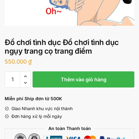
Đồ chơi tình dục Đồ chơi tình dục
ngụy trang cọ trang điểm
550.000
₫
Đồ
Thêm vào giỏ hàng
chơi
tình
dục
Miễn phí Ship đơn từ 500K
Đồ
Giao Nhanh khu vực nội thành
chơi
Đơn hàng xử lý mỗi ngày
tình
dục
An toàn Thanh toán
ngụy