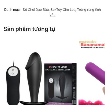
Danh mục:
Đồ Chơi Dạo Đầu
,
SexToy Cho Les
,
Trứng rung tình
yêu
Sản phẩm tương tự