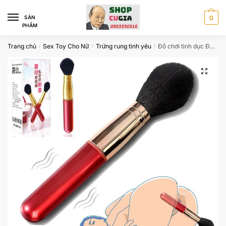
Skip
Skip
to
to
SÀN
0
PHẨM
navigation
content
Trang chủ
Sex Toy Cho Nữ
Trứng rung tình yêu
Đồ chơi tình dục Đồ chơi tình dục ngụy trang cọ trang điểm
/
/
/