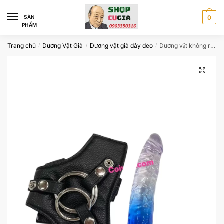
Skip
Skip
to
to
SÀN
0
PHẨM
navigation
content
Trang chủ
Dương Vật Giả
Dương vật giả dây đeo
Dương vật không rung có đai đeo trong suốt
/
/
/