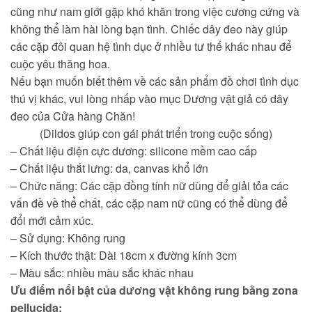
cũng như nam giới gặp khó khăn trong việc cương cứng và
không thể làm hài lòng bạn tình. Chiếc dây đeo này giúp
các cặp đôi quan hệ tình dục ở nhiều tư thế khác nhau để
cuộc yêu thăng hoa.
Nếu bạn muốn biết thêm về các sản phẩm đồ chơi tình dục
thú vị khác, vui lòng nhấp vào mục Dương vật giả có dây
đeo của Cửa hàng Chăn!
(Dildos giúp con gái phát triển trong cuộc sống)
– Chất liệu điện cực dương: silicone mềm cao cấp
– Chất liệu thắt lưng: da, canvas khổ lớn
– Chức năng: Các cặp đồng tính nữ dùng để giải tỏa các
vấn đề về thể chất, các cặp nam nữ cũng có thể dùng để
đổi mới cảm xúc.
– Sử dụng: Không rung
– Kích thước thật:
Dài 18cm x đường kính 3cm
– Màu sắc: nhiều màu sắc khác nhau
Ưu điểm nổi bật của dương vật không rung bằng zona
pellucida: