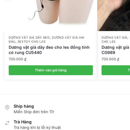
,
,
DƯƠNG VẬT GIẢ DÂY ĐEO
DƯƠNG VẬT GIẢ HAI
DƯƠNG VẬT GIẢ
,
ĐẦU
SEXTOY CHO LES
CHO LES
Dương vật giả dây đeo cho les đồng tính
Dương vật giả
có rung CU5440
CG989
700.000
₫
700.000
₫
Thêm vào giỏ hàng
T
Ship hàng
Miển Ship đơn trên 1Tr
Trà Hàng
Trả hàng khi bị lỗi kỷ thuật