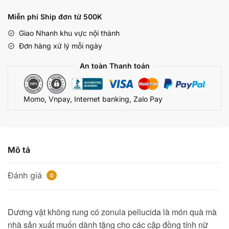
không
rung
550.000 ₫.
Miễn phí Ship đơn từ 500K
có
Giao Nhanh khu vực nội thành
đai
Đơn hàng xử lý mỗi ngày
đeo
trong
An toàn Thanh toán
suốt
số
Momo, Vnpay, Internet banking, Zalo Pay
lượng
Mô tả
Đánh giá
0
Dương vật không rung có zonula pellucida là món quà mà
nhà sản xuất muốn dành tặng cho các cặp đồng tính nữ