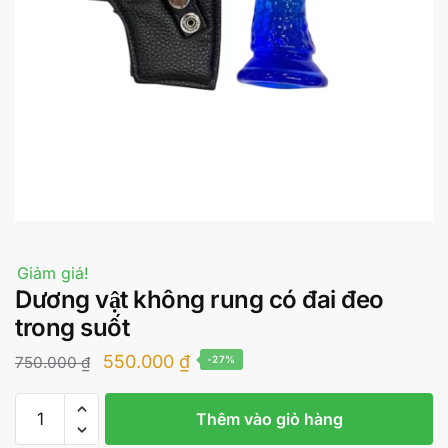
Giảm giá!
Dương vật không rung có đai đeo
trong suốt
Giá
Giá
550.000
₫
750.000
₫
-27%
gốc
hiện
Dương
là:
tại
Thêm vào giỏ hàng
vật
750.000 ₫.
là: