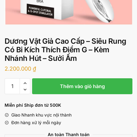
Dương Vật Giả Cao Cấp – Siêu Rung
Có Bi Kích Thích Điểm G – Kèm
Nhánh Hút – Sưởi Ấm
2.200.000
₫
Dương
Thêm vào giỏ hàng
Vật
Giả
Cao
Miễn phí Ship đơn từ 500K
Cấp
Giao Nhanh khu vực nội thành
-
Đơn hàng xử lý mỗi ngày
Siêu
Rung
An toàn Thanh toán