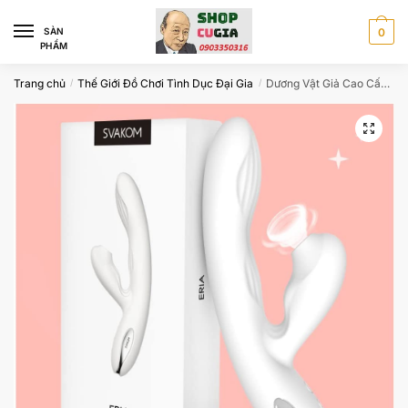
Skip
Skip
to
to
SÀN
0
PHẨM
navigation
content
Trang chủ
Thế Giới Đồ Chơi Tình Dục Đại Gia
Dương Vật Giả Cao Cấp – Siêu Rung Có Bi Kích Thích Điểm G – Kèm Nhánh Hút – Sưởi Ấm
/
/