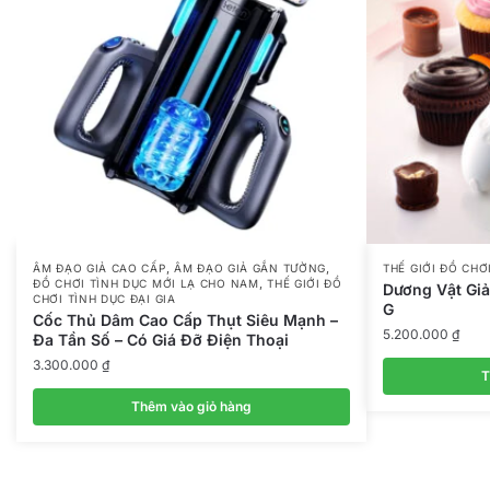
,
,
ÂM ĐẠO GIẢ CAO CẤP
ÂM ĐẠO GIẢ GẮN TƯỜNG
THẾ GIỚI ĐỒ CHƠ
,
ĐỒ CHƠI TÌNH DỤC MỚI LẠ CHO NAM
THẾ GIỚI ĐỒ
Dương Vật Giả
CHƠI TÌNH DỤC ĐẠI GIA
G
Cốc Thủ Dâm Cao Cấp Thụt Siêu Mạnh –
5.200.000
₫
Đa Tần Số – Có Giá Đỡ Điện Thoại
3.300.000
₫
T
Thêm vào giỏ hàng