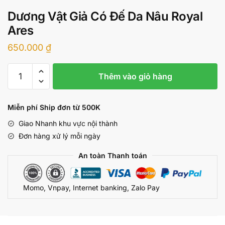
Dương Vật Giả Có Đế Da Nâu Royal
Ares
650.000
₫
Dương
Thêm vào giỏ hàng
Vật
Giả
Có
Miễn phí Ship đơn từ 500K
Đế
Giao Nhanh khu vực nội thành
Da
Đơn hàng xử lý mỗi ngày
Nâu
Royal
An toàn Thanh toán
Ares
số
Momo, Vnpay, Internet banking, Zalo Pay
lượng