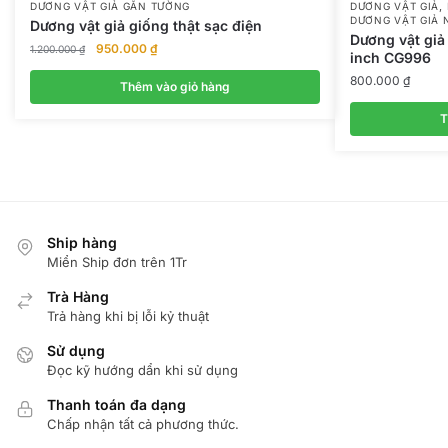
,
DƯƠNG VẬT GIẢ GẮN TƯỜNG
DƯƠNG VẬT GIẢ
DƯƠNG VẬT GIẢ 
Dương vật giả giống thật sạc điện
Dương vật giả
Giá
Giá
950.000
₫
1.200.000
₫
inch CG996
gốc
hiện
800.000
₫
là:
tại
Thêm vào giỏ hàng
1.200.000 ₫.
là:
T
950.000 ₫.
Ship hàng
Miển Ship đơn trên 1Tr
Trà Hàng
Trả hàng khi bị lỗi kỷ thuật
Sử dụng
Đọc kỹ hướng dẩn khi sử dụng
Thanh toán đa dạng
Chấp nhận tất cả phương thức.