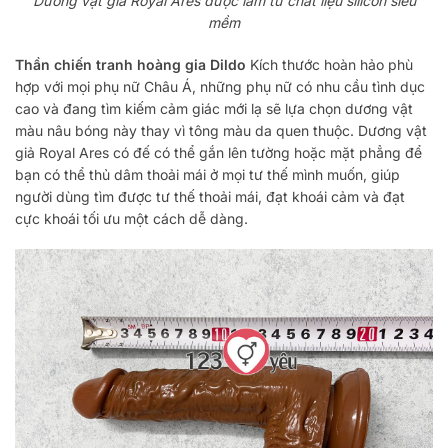
Dương vật giả Royal Ares được làm từ chất liệu silicon siêu
mềm
Thần chiến tranh hoàng gia Dildo
Kích thước hoàn hảo phù
hợp với mọi phụ nữ Châu Á, những phụ nữ có nhu cầu tình dục
cao và đang tìm kiếm cảm giác mới lạ sẽ lựa chọn dương vật
màu nâu bóng này thay vì tông màu da quen thuộc. Dương vật
giả Royal Ares có đế có thể gắn lên tường hoặc mặt phẳng để
bạn có thể thủ dâm thoải mái ở mọi tư thế mình muốn, giúp
người dùng tìm được tư thế thoải mái, đạt khoái cảm và đạt
cực khoái tối ưu một cách dễ dàng.