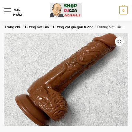
Skip
Skip
to
to
SÀN
0
PHẨM
navigation
content
Trang chủ
Dương Vật Giả
Dương vật giả gắn tường
Dương Vật Giả Có Đế Da Nâu Royal Ares
/
/
/