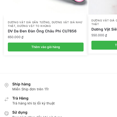
DƯƠNG VẬT GIẢ 
,
DƯƠNG VẬT GIẢ GẮN TƯỜNG
DƯƠNG VẬT GIẢ NHƯ
THẬT
,
THẬT
DƯƠNG VẬT TO KHỦNG
Dương Vật Si
DV Da Đen Đàn Ông Châu Phi CU7856
550.000
₫
650.000
₫
T
Thêm vào giỏ hàng
Ship hàng
Miển Ship đơn trên 1Tr
Trà Hàng
Trả hàng khi bị lỗi kỷ thuật
Sử dụng