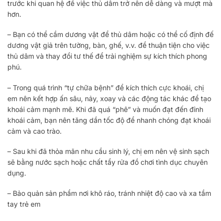
trước khi quan hệ để việc thủ dâm trở nên dễ dàng và mượt mà
hơn.
– Bạn có thể cầm dương vật để thủ dâm hoặc có thể cố định đế
dương vật giả trên tường, bàn, ghế, v.v. để thuận tiện cho việc
thủ dâm và thay đổi tư thế để trải nghiệm sự kích thích phong
phú.
– Trong quá trình “tự chữa bệnh” để kích thích cực khoái, chị
em nên kết hợp ấn sâu, nảy, xoay và các động tác khác để tạo
khoái cảm mạnh mẽ. Khi đã quá “phê” và muốn đạt đến đỉnh
khoái cảm, bạn nên tăng dần tốc độ để nhanh chóng đạt khoái
cảm và cao trào.
– Sau khi đã thỏa mãn nhu cầu sinh lý, chị em nên vệ sinh sạch
sẽ bằng nước sạch hoặc chất tẩy rửa đồ chơi tình dục chuyên
dụng.
– Bảo quản sản phẩm nơi khô ráo, tránh nhiệt độ cao và xa tầm
tay trẻ em