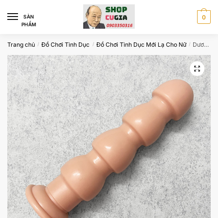
Skip
Skip
to
to
SÀN
0
PHẨM
navigation
content
Trang chủ
Đồ Chơi Tình Dục
Đồ Chơi Tình Dục Mới Lạ Cho Nữ
Dương Vật Giả Có Đế Size Khủng Nhiều Khấc
/
/
/