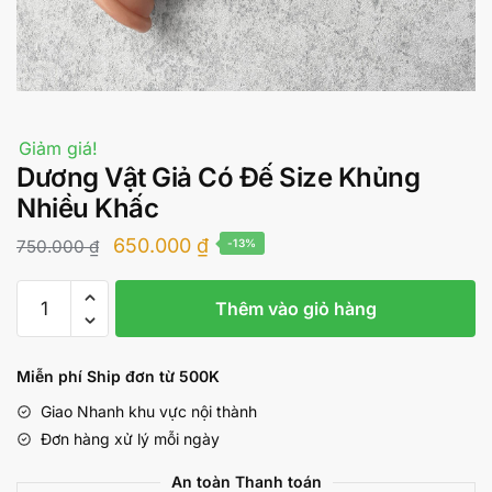
Giảm giá!
Dương Vật Giả Có Đế Size Khủng
Nhiều Khấc
Giá
Giá
650.000
₫
750.000
₫
-13%
gốc
hiện
Dương
là:
tại
Thêm vào giỏ hàng
Vật
750.000 ₫.
là:
Giả
Có
650.000 ₫.
Miễn phí Ship đơn từ 500K
Đế
Giao Nhanh khu vực nội thành
Size
Đơn hàng xử lý mỗi ngày
Khủng
Nhiều
An toàn Thanh toán