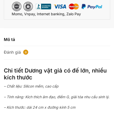
Khấc
số
Momo, Vnpay, Internet banking, Zalo Pay
lượng
Mô tả
Đánh giá
0
Chi tiết Dương vật giả có đế lớn, nhiều
kích thước
– Chất liệu: Silicon mềm, cao cấp
– Tính năng: Kích thích âm đạo, điểm G, giải tỏa nhu cầu sinh lý.
– Kích thước: dài 24 cm x đường kính 5 cm