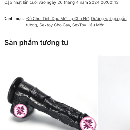
Cập nhật lần cuối vào ngày 26 tháng 4 năm 2024 06:00:43
Danh mục:
Đồ Chơi Tình Dục Mới Lạ Cho Nữ
,
Dương vật giả gắn
tường
,
Sextoy Cho Gay
,
SexToy Hậu Môn
Sản phẩm tương tự