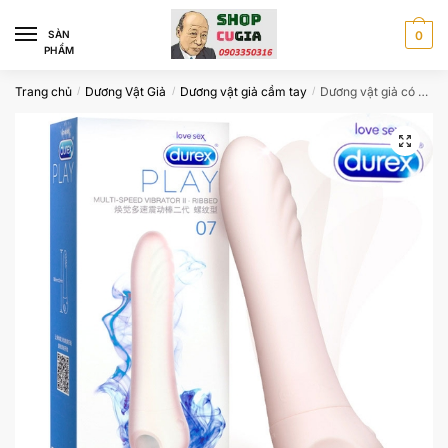
Skip
Skip
to
to
SÀN
0
PHẨM
navigation
content
Trang chủ
Dương Vật Giả
Dương vật giả cầm tay
Dương vật giả có rung DUREX danh tiếng CU6776
/
/
/