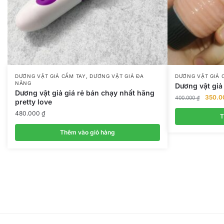
,
DƯƠNG VẬT GIẢ CẦM TAY
DƯƠNG VẬT GIẢ ĐA
DƯƠNG VẬT GIẢ 
NĂNG
Dương vật giả
Dương vật giả giá rẻ bán chạy nhất hãng
Giá
350.
400.000
₫
pretty love
gốc
480.000
₫
là:
T
400.00
Thêm vào giỏ hàng