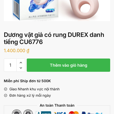
Dương vật giả có rung DUREX danh
tiếng CU6776
1.400.000
₫
Dương
Thêm vào giỏ hàng
vật
giả
có
Miễn phí Ship đơn từ 500K
rung
Giao Nhanh khu vực nội thành
DUREX
Đơn hàng xử lý mỗi ngày
danh
tiếng
An toàn Thanh toán
CU6776