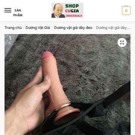
Skip
Skip
to
to
SÀN
0
PHẨM
navigation
content
Trang chủ
Dương Vật Giả
Dương vật giả dây đeo
Dương vật giả dây đeo giống thật cho les CG989
/
/
/