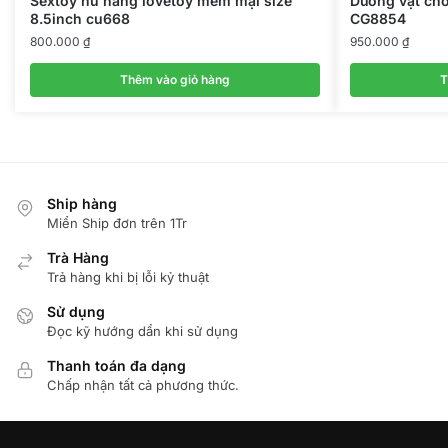
Sextoy nữ hãng lovetoy mềm mại size
Dương vật cho
8.5inch cu668
CG8854
800.000
₫
950.000
₫
Thêm vào giỏ hàng
T
Ship hàng
Miển Ship đơn trên 1Tr
Trà Hàng
Trả hàng khi bị lỗi kỷ thuật
Sử dụng
Đọc kỹ hướng dẩn khi sử dụng
Thanh toán đa dạng
Chấp nhận tất cả phương thức.