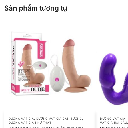
Sản phẩm tương tự
,
,
,
DƯƠNG VẬT GIẢ
DƯƠNG VẬT GIẢ GẮN TƯỜNG
DƯƠNG VẬT GIẢ
DƯƠNG VẬT GIẢ NHƯ THẬT
VẬT GIẢ HAI ĐẦU