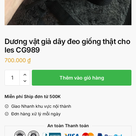
Dương vật giả dây đeo giống thật cho
les CG989
700.000
₫
Dương
Thêm vào giỏ hàng
vật
giả
dây
Miễn phí Ship đơn từ 500K
đeo
Giao Nhanh khu vực nội thành
giống
Đơn hàng xử lý mỗi ngày
thật
cho
An toàn Thanh toán
les