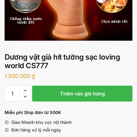
Dương vật giả hít tường sạc loving
world CS777
1.500.000
₫
Dương
Thêm vào giỏ hàng
vật
giả
hít
Miễn phí Ship đơn từ 500K
tường
Giao Nhanh khu vực nội thành
sạc
Đơn hàng xử lý mỗi ngày
loving