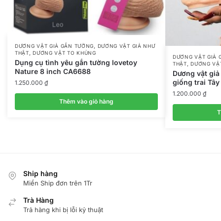
,
DƯƠNG VẬT GIẢ GẮN TƯỜNG
DƯƠNG VẬT GIẢ NHƯ
,
THẬT
DƯƠNG VẬT TO KHỦNG
DƯƠNG VẬT GIẢ 
Dụng cụ tình yêu gắn tường lovetoy
,
THẬT
DƯƠNG VẬ
Nature 8 inch CA6688
Dương vật giả
giống trai Tâ
1.250.000
₫
1.200.000
₫
Thêm vào giỏ hàng
T
Ship hàng
Miển Ship đơn trên 1Tr
Trà Hàng
Trả hàng khi bị lỗi kỷ thuật