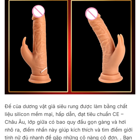
Đế của dương vật giả siêu rung được làm bằng chất
liệu silicon mềm mại, hấp dẫn, đạt tiêu chuẩn CE –
Châu Âu, lớp giữa có bao quy đầu gọn gàng và hơi
nhô ra, điểm nhấn này giúp kích thích và tìm điểm giới
tính nữ đủ nhanh để gặp những cô nàng cô đơn. . Bạn