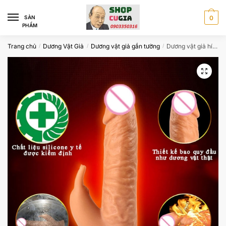
Skip
Skip
to
to
SÀN
0
PHẨM
navigation
content
Trang chủ
Dương Vật Giả
Dương vật giả gắn tường
Dương vật giả hít tường sạc loving world CS777
/
/
/