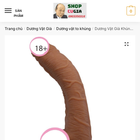
Skip
Skip
to
to
SÀN
0
PHẨM
navigation
content
Trang chủ
Dương Vật Giả
Dương vật to khủng
Dương Vật Giả Khủng Màu Nâu Có Rung CG779
/
/
/