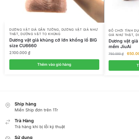
,
DƯƠNG VẬT GIẢ GẮN TƯỜNG
DƯƠNG VẬT GIẢ NHƯ
ĐỒ CHƠI TÌNH D
,
THẬT
DƯƠNG VẬT TO KHỦNG
,
GIẢ NHƯ THẬT
D
Dương vật giả khủng cỡ lớn khổng lồ BIG
Dương vật giả
size CU6660
mềm JiuAi
2.100.000
₫
Giá
650.0
750.000
₫
gốc
Thêm vào giỏ hàng
là:
T
750.00
Ship hàng
Miển Ship đơn trên 1Tr
Trà Hàng
Trả hàng khi bị lỗi kỷ thuật
Sử dụng