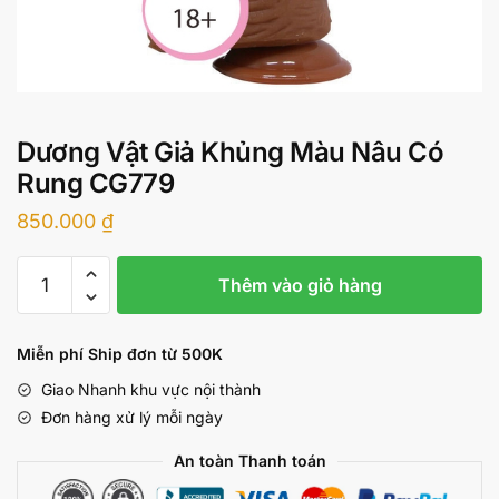
Dương Vật Giả Khủng Màu Nâu Có
Rung CG779
850.000
₫
Dương
Thêm vào giỏ hàng
Vật
Giả
Khủng
Miễn phí Ship đơn từ 500K
Màu
Giao Nhanh khu vực nội thành
Nâu
Đơn hàng xử lý mỗi ngày
Có
Rung
An toàn Thanh toán
CG779