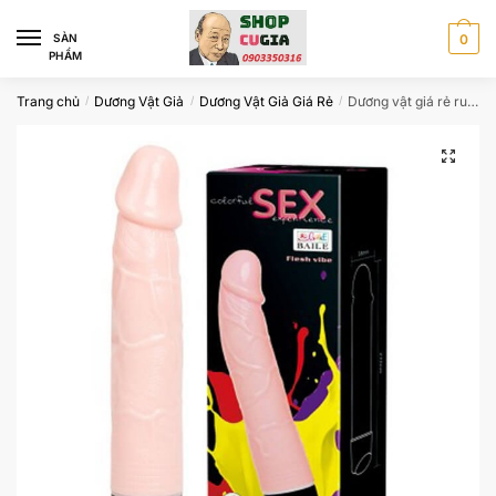
Skip
Skip
to
to
SÀN
0
PHẨM
navigation
content
Trang chủ
Dương Vật Giả
Dương Vật Giả Giá Rẻ
Dương vật giá rẻ rung ngoáy baile
/
/
/