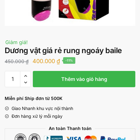
Giảm giá!
Dương vật giá rẻ rung ngoáy baile
Giá
Giá
400.000
₫
450.000
₫
-11%
gốc
hiện
Dương
là:
tại
Thêm vào giỏ hàng
vật
450.000 ₫.
là:
giá
rẻ
400.000 ₫.
Miễn phí Ship đơn từ 500K
rung
Giao Nhanh khu vực nội thành
ngoáy
Đơn hàng xử lý mỗi ngày
baile
số
An toàn Thanh toán
lượng