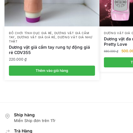
,
ĐỒ CHƠI TÌNH DỤC GIÁ RẺ
DƯƠNG VẬT GIẢ CẦM
DƯƠNG VẬT GIẢ G
,
,
TAY
DƯƠNG VẬT GIẢ GIÁ RẺ
DƯƠNG VẬT GIẢ NHƯ
Dương vật đa 
THẬT
Pretty Love
Dương vật giả cầm tay rung tự động giá
Giá
500.0
680.000
₫
rẻ CDV355
gốc
220.000
₫
là:
T
680.00
Thêm vào giỏ hàng
Ship hàng
Miển Ship đơn trên 1Tr
Trà Hàng