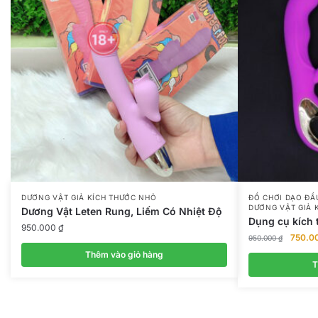
DƯƠNG VẬT GIẢ KÍCH THƯỚC NHỎ
ĐỒ CHƠI DẠO ĐẦ
DƯƠNG VẬT GIẢ 
Dương Vật Leten Rung, Liếm Có Nhiệt Độ
Dụng cụ kích 
950.000
₫
Giá
750.0
950.000
₫
gốc
Thêm vào giỏ hàng
là:
T
950.00