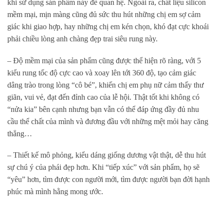
khi sử dụng sản phẩm này để quan hệ. Ngoài ra, chất liệu silicon
mềm mại, mịn màng cũng đủ sức thu hút những chị em sợ cảm
giác khi giao hợp, hay những chị em kén chọn, khó đạt cực khoái
phải chiều lòng anh chàng đẹp trai siêu rung này.
– Độ mềm mại của sản phẩm cũng được thể hiện rõ ràng, với 5
kiểu rung tốc độ cực cao và xoay lên tới 360 độ, tạo cảm giác
dâng trào trong lòng “cô bé”, khiến chị em phụ nữ cảm thấy thư
giãn, vui vẻ, đạt đến đỉnh cao của lễ hội. Thật tốt khi không có
“nửa kia” bên cạnh nhưng bạn vẫn có thể đáp ứng đầy đủ nhu
cầu thể chất của mình và đương đầu với những mệt mỏi hay căng
thẳng…
– Thiết kế mô phỏng, kiểu dáng giống dương vật thật, dễ thu hút
sự chú ý của phái đẹp hơn. Khi “tiếp xúc” với sản phẩm, họ sẽ
“yêu” hơn, tìm được con người mới, tìm được người bạn đời hạnh
phúc mà mình hằng mong ước.