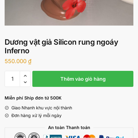
Dương vật giả Silicon rung ngoáy
Inferno
550.000
₫
Dương
Thêm vào giỏ hàng
vật
giả
Silicon
Miễn phí Ship đơn từ 500K
rung
Giao Nhanh khu vực nội thành
ngoáy
Đơn hàng xử lý mỗi ngày
Inferno
số
An toàn Thanh toán
lượng