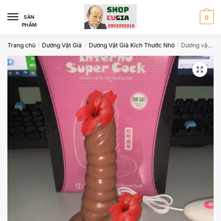
Skip
Skip
to
to
SÀN
0
PHẨM
navigation
content
Trang chủ
Dương Vật Giả
Dương Vật Giả Kích Thước Nhỏ
Dương vật giả Silicon rung ngoáy Inferno
/
/
/