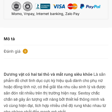
siêu
mạnh
Momo, Vnpay, Internet banking, Zalo Pay
số
lượng
Mô tả
Đánh giá
0
Dương vật có hai tai thỏ và mắt rung siêu khỏe
Là sản
phẩm đồ chơi tình dục cực kỳ hiệu quả dành cho phụ nữ
hoặc đồng tính nữ, có thể giải tỏa nhu cầu sinh lý và được
săn đón rất nhiều trên thị trường hiện nay. Sextoy chắc
chắn sẽ gây ấn tượng với nàng bởi thiết kế thông minh và
vô cùng hiện đại, tích hợp nhiều chế độ rung khác nhau từ
nhẹ nhàng nhất đến mạnh mẽ nhất.