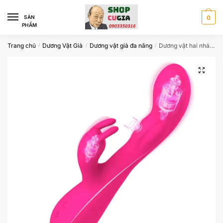
Skip
Skip
to
to
SÀN
0
PHẨM
navigation
content
Trang chủ
Dương Vật Giả
Dương vật giả đa năng
Dương vật hai nhánh tai thỏ-mắt rung siêu mạnh
/
/
/