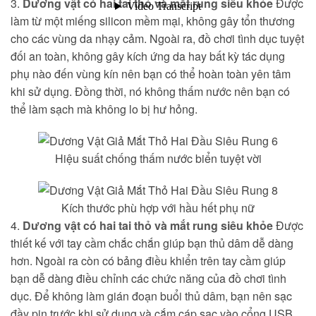
3.
Dương vật có hai tai thỏ và mắt rung siêu khỏe
Được
làm từ một miếng silicon mềm mại, không gây tổn thương
cho các vùng da nhạy cảm. Ngoài ra, đồ chơi tình dục tuyệt
đối an toàn, không gây kích ứng da hay bất kỳ tác dụng
phụ nào đến vùng kín nên bạn có thể hoàn toàn yên tâm
khi sử dụng. Đồng thời, nó không thấm nước nên bạn có
thể làm sạch mà không lo bị hư hỏng.
Hiệu suất chống thấm nước biển tuyệt vời
Kích thước phù hợp với hầu hết phụ nữ
4.
Dương vật có hai tai thỏ và mắt rung siêu khỏe
Được
thiết kế với tay cầm chắc chắn giúp bạn thủ dâm dễ dàng
hơn. Ngoài ra còn có bảng điều khiển trên tay cầm giúp
bạn dễ dàng điều chỉnh các chức năng của đồ chơi tình
dục. Để không làm gián đoạn buổi thủ dâm, bạn nên sạc
đầy pin trước khi sử dụng và cắm cáp sạc vào cổng USB