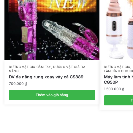
,
,
DƯƠNG VẬT GIẢ CẦM TAY
DƯƠNG VẬT GIẢ ĐA
DƯƠNG VẬT GIẢ
NĂNG
LÀM TÌNH CHO N
DV đa năng rung xoay vảy cá CS889
Máy làm tình 
CG50P
700.000
₫
1.500.000
₫
Thêm vào giỏ hàng
T