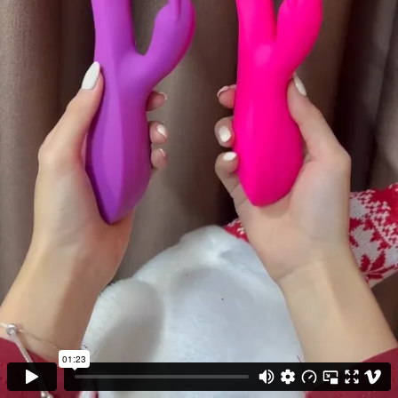
Dương mạnh mẽ như một người đàn ông to lớn và có thể
giúp bạn thử nhiều tư thế thủ dâm
Vẫn còn những thiết kế trên nhánh chính
đôi mắt tích cực
Điều vô cùng đặc biệt là bên trong có một quả cầu, độ rung
rất mạnh sẽ kích thích điểm cực kỳ nhạy cảm bên trong đan
điền, khiến chị em hưng phấn hơn.
Cành thỏ chắc chắn gây kích ứng âm hộ
Ngoài cành chính chính thì cành tai thỏ cũng đóng vai trò
vô cùng quan trọng. Đó là sự kết hợp hoàn hảo, nhịp
nhàng kích thích âm đạo bên trong và bên ngoài, mang lại
cho nàng cảm giác ngây ngất, thăng hoa nhất.
Dương vật giả mắt thỏ hai ngạnh rung siêu mạnh bằng
silicon mịn