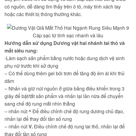
có nguồn, dễ dàng tìm thấy trên ô tô, máy tính xách tay
hoặc các thiết bị thông thường khác.
Cáp sạc từ tính sạc nhanh và lâu
Hướng dẫn sử dụng
Dương vật hai nhánh tai thỏ và
mắt siêu rung:
-Làm sạch sản phẩm bằng nước hoặc dung dịch vệ sinh
phụ nữ trước khi sử dụng
– Có thể dùng thêm gel bôi trơn để tăng độ êm ái khi thủ
dâm
– Nhấn và giữ nút nguồn ở giữa bảng điều khiển trong 3
giây để bật/tắt sản phẩm và nhấn lại lần nữa để chuyển
sang chế độ rung mắt nhìn thẳng
– nhấn nút
^
Để điều chỉnh chế độ rung dương chủ đạo,
nhấn lại để thay đổi tần số rung
– nhấn nút
V.
Điều chỉnh chế độ rung tai thỏ, nhấn lại để
thay đổi tần số rung