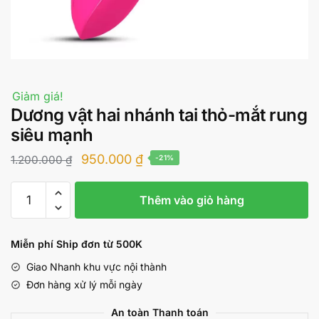
Giảm giá!
Dương vật hai nhánh tai thỏ-mắt rung
siêu mạnh
Giá
Giá
950.000
₫
1.200.000
₫
-21%
gốc
hiện
Dương
là:
tại
Thêm vào giỏ hàng
vật
1.200.000 ₫.
là:
hai
nhánh
950.000 ₫.
Miễn phí Ship đơn từ 500K
tai
Giao Nhanh khu vực nội thành
thỏ-
Đơn hàng xử lý mỗi ngày
mắt
rung
An toàn Thanh toán