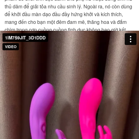
thủ dâm để giải tỏa nhu cầu sinh lý. Ngoài ra, nó còn dùng
để khởi đầu màn dạo đầu đầy hứng khởi và kích thích,
mang đến cho bạn một đêm đam mê, thăng hoa và đắm
chìm trong cơn cuồng cuồng tình dục không bao giờ kết
thúc.
(Dương vật tai thỏ rung 2 móng được tích hợp sẵn 10 chế
độ rung siêu mạnh)
2.
Dương vật có hai tai thỏ và đôi mắt siêu rung:
Tích
hợp nhiều chế độ rung khác nhau, trong đó có 10 chế độ
cho bạn thoải mái lựa chọn, tận hưởng nhiều cung bậc
cảm xúc khác nhau mà không cảm thấy nhàm chán.
Đường thiết kế có 2 nhánh chính to và dài. Ngoài tác dụng
kích thích nhiều huyệt đạo trên cơ thể, đây còn là nhánh có
nhiệm vụ kích thích âm đạo và hậu môn một cách hiệu quả
nhất.