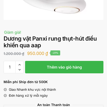
Giảm giá!
Dương vật Panxi rung thụt-hút điều
khiển qua aap
Giá
Giá
950.000
₫
1.200.000
₫
-21%
gốc
hiện
Dương
là:
tại
Thêm vào giỏ hàng
vật
1.200.000 ₫.
là:
Panxi
rung
950.000 ₫.
Miễn phí Ship đơn từ 500K
thụt-
Giao Nhanh khu vực nội thành
hút
Đơn hàng xử lý mỗi ngày
điều
khiển
An toàn Thanh toán