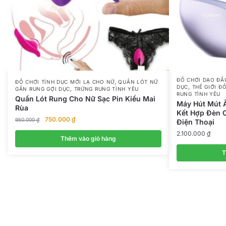
ĐỒ CHƠI DẠO ĐẦ
,
ĐỒ CHƠI TÌNH DỤC MỚI LẠ CHO NỮ
QUẦN LÓT NỮ
,
DỤC
THẾ GIỚI Đ
,
GẮN RUNG GỢI DỤC
TRỨNG RUNG TÌNH YÊU
RUNG TÌNH YÊU
Quần Lót Rung Cho Nữ Sạc Pin Kiểu Mai
Máy Hút Mút 
Rùa
Kết Hợp Đèn C
Giá
Giá
750.000
₫
950.000
₫
Điện Thoại
gốc
hiện
2.100.000
₫
là:
tại
Thêm vào giỏ hàng
950.000 ₫.
là:
T
750.000 ₫.