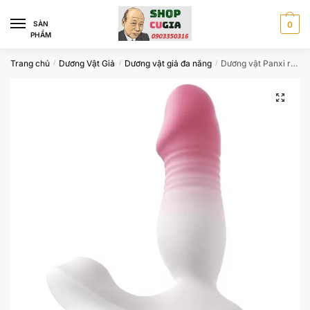
Skip
Skip
to
to
SÀN
0
PHẨM
navigation
content
Trang chủ
Dương Vật Giả
Dương vật giả đa năng
Dương vật Panxi rung thụt-hút điều khiển qua aap
/
/
/