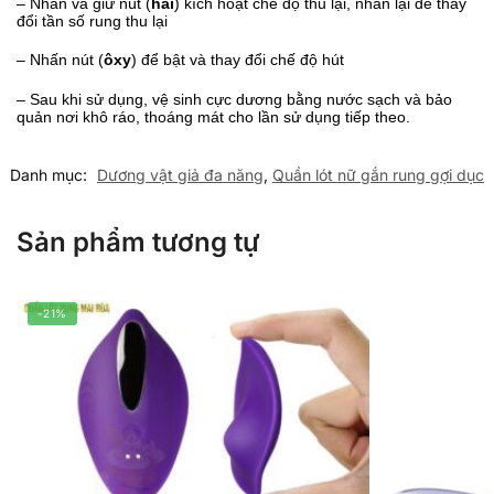
– Nhấn và giữ nút (
hai
) kích hoạt chế độ thu lại, nhấn lại để thay
đổi tần số rung thu lại
– Nhấn nút (
ôxy
) để bật và thay đổi chế độ hút
– Sau khi sử dụng, vệ sinh cực dương bằng nước sạch và bảo
quản nơi khô ráo, thoáng mát cho lần sử dụng tiếp theo.
Danh mục:
Dương vật giả đa năng
,
Quần lót nữ gắn rung gợi dục
Sản phẩm tương tự
-21%