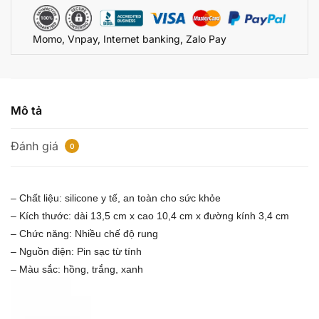
qua
aap
Momo, Vnpay, Internet banking, Zalo Pay
số
lượng
Mô tả
Đánh giá
0
– Chất liệu: silicone y tế, an toàn cho sức khỏe
– Kích thước: dài 13,5 cm x cao 10,4 cm x đường kính 3,4 cm
– Chức năng: Nhiều chế độ rung
– Nguồn điện: Pin sạc từ tính
– Màu sắc: hồng, trắng, xanh